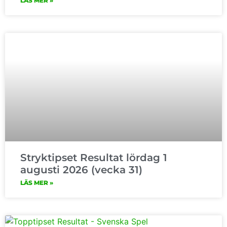
LÄS MER »
Stryktipset Resultat lördag 1
augusti 2026 (vecka 31)
LÄS MER »