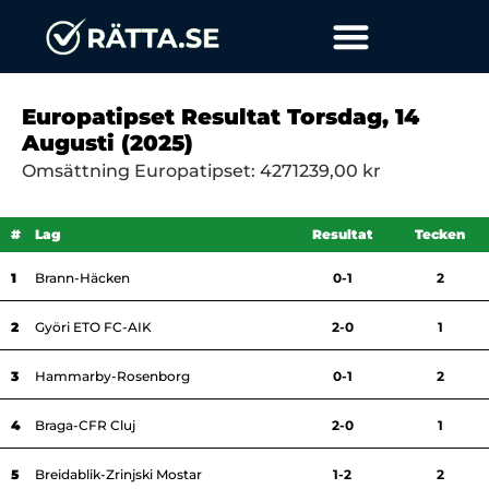
Europatipset
Resultat Torsdag, 14
Augusti (2025)
Omsättning Europatipset:
4271239,00
kr
#
Lag
Resultat
Tecken
1
Brann-Häcken
0-1
2
2
Györi ETO FC-AIK
2-0
1
3
Hammarby-Rosenborg
0-1
2
4
Braga-CFR Cluj
2-0
1
5
Breidablik-Zrinjski Mostar
1-2
2