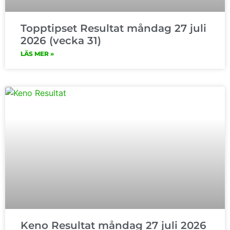
Topptipset Resultat måndag 27 juli
2026 (vecka 31)
LÄS MER »
Keno Resultat måndag 27 juli 2026