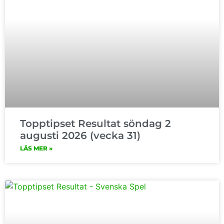
Topptipset Resultat söndag 2
augusti 2026 (vecka 31)
LÄS MER »