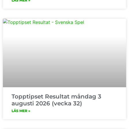
LÄS MER »
Topptipset Resultat måndag 3
augusti 2026 (vecka 32)
LÄS MER »