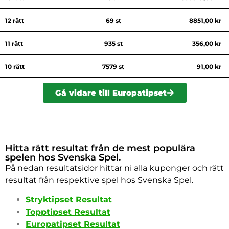
12 rätt
69
st
8851,00
kr
11 rätt
935
st
356,00
kr
10 rätt
7579
st
91,00
kr
Gå vidare till Europatipset
Hitta rätt resultat från de mest populära
spelen hos Svenska Spel.
På nedan resultatsidor hittar ni alla kuponger och rätt
resultat från respektive spel hos Svenska Spel.
Stryktipset Resultat
Topptipset Resultat
Europatipset Resultat