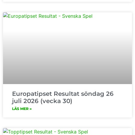
Europatipset Resultat söndag 26
juli 2026 (vecka 30)
LÄS MER »