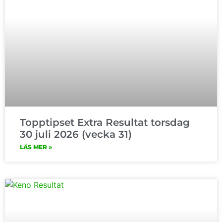
Topptipset Extra Resultat torsdag
30 juli 2026 (vecka 31)
LÄS MER »