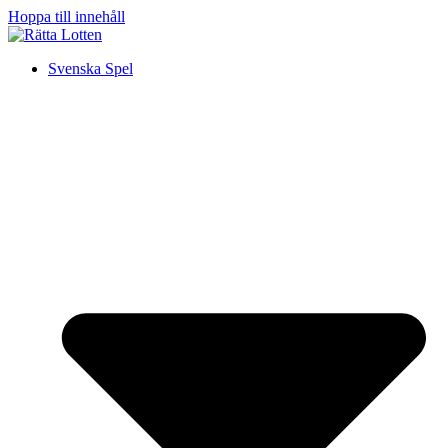
Hoppa till innehåll
Svenska Spel