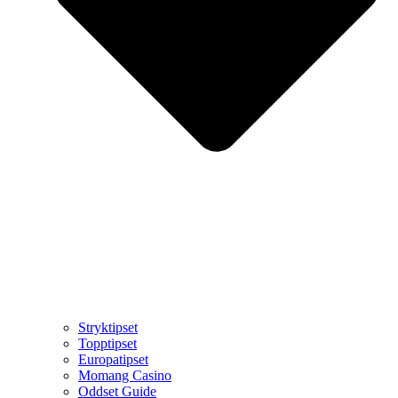
Stryktipset
Topptipset
Europatipset
Momang Casino
Oddset Guide