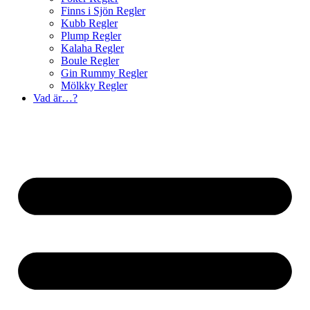
Finns i Sjön Regler
Kubb Regler
Plump Regler
Kalaha Regler
Boule Regler
Gin Rummy Regler
Mölkky Regler
Vad är…?