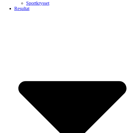
Sportkrysset
Resultat