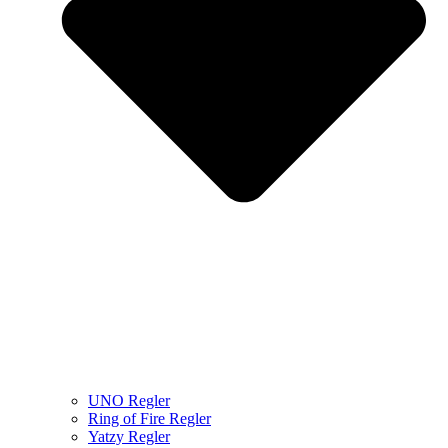
UNO Regler
Ring of Fire Regler
Yatzy Regler