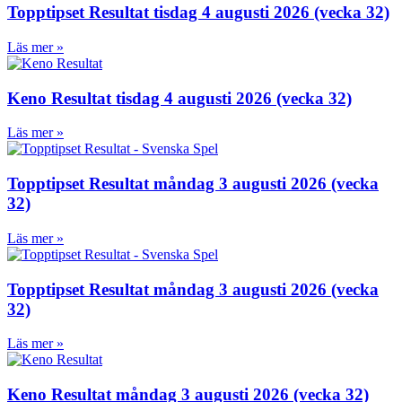
Topptipset Resultat tisdag 4 augusti 2026 (vecka 32)
Läs mer »
Keno Resultat tisdag 4 augusti 2026 (vecka 32)
Läs mer »
Topptipset Resultat måndag 3 augusti 2026 (vecka
32)
Läs mer »
Topptipset Resultat måndag 3 augusti 2026 (vecka
32)
Läs mer »
Keno Resultat måndag 3 augusti 2026 (vecka 32)