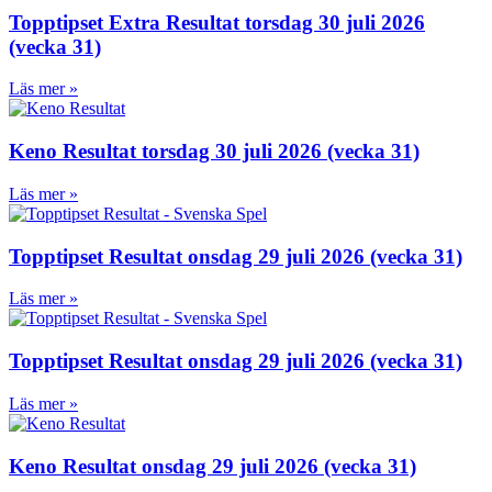
Topptipset Extra Resultat torsdag 30 juli 2026
(vecka 31)
Läs mer »
Keno Resultat torsdag 30 juli 2026 (vecka 31)
Läs mer »
Topptipset Resultat onsdag 29 juli 2026 (vecka 31)
Läs mer »
Topptipset Resultat onsdag 29 juli 2026 (vecka 31)
Läs mer »
Keno Resultat onsdag 29 juli 2026 (vecka 31)