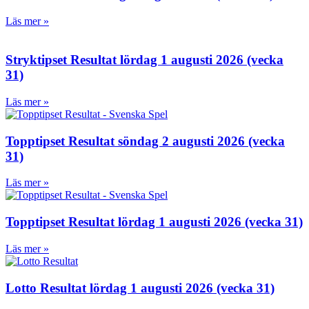
Läs mer »
Stryktipset Resultat lördag 1 augusti 2026 (vecka
31)
Läs mer »
Topptipset Resultat söndag 2 augusti 2026 (vecka
31)
Läs mer »
Topptipset Resultat lördag 1 augusti 2026 (vecka 31)
Läs mer »
Lotto Resultat lördag 1 augusti 2026 (vecka 31)