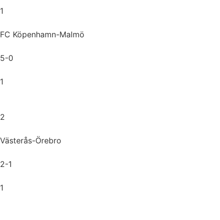
1
FC Köpenhamn-Malmö
5-0
1
2
Västerås-Örebro
2-1
1