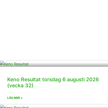
Keno Resultat torsdag 6 augusti 2026
(vecka 32)
LÄS MER »