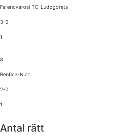
Ferencvarosi TC-Ludogorets
3-0
1
8
Benfica-Nice
2-0
1
Antal rätt