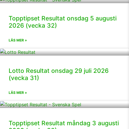
Topptipset Resultat onsdag 5 augusti
2026 (vecka 32)
LÄS MER »
Lotto Resultat onsdag 29 juli 2026
(vecka 31)
LÄS MER »
Topptipset Resultat måndag 3 augusti