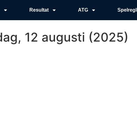
l
Resultat
ATG
Spelregl
dag, 12 augusti (2025)