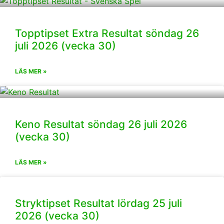
Topptipset Extra Resultat söndag 26
juli 2026 (vecka 30)
LÄS MER »
Keno Resultat söndag 26 juli 2026
(vecka 30)
LÄS MER »
Stryktipset Resultat lördag 25 juli
2026 (vecka 30)