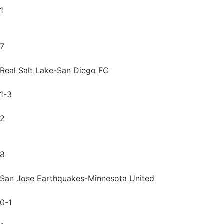
1
7
Real Salt Lake-San Diego FC
1-3
2
8
San Jose Earthquakes-Minnesota United
0-1