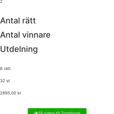
2
Antal rätt
Antal vinnare
Utdelning
8 rätt
32
st
2895,00
kr
Gå vidare till Topptipset