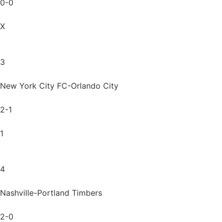
0-0
X
3
New York City FC-Orlando City
2-1
1
4
Nashville-Portland Timbers
2-0