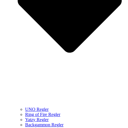
UNO Regler
Ring of Fire Regler
Yatzy Regler
Backgammon Regler