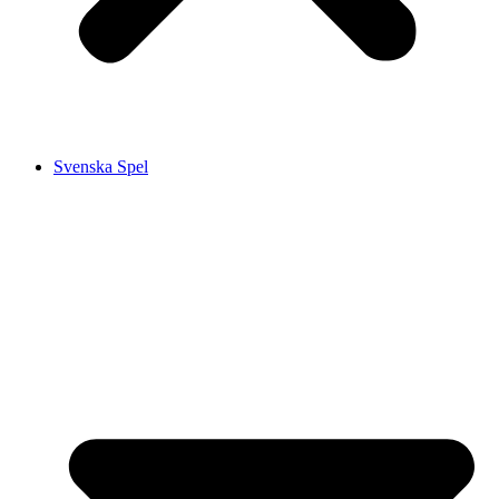
Svenska Spel