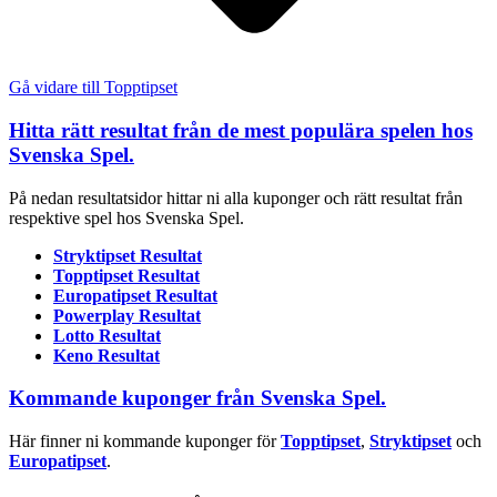
Gå vidare till Topptipset
Hitta rätt resultat från de mest populära spelen hos
Svenska Spel.
På nedan resultatsidor hittar ni alla kuponger och rätt resultat från
respektive spel hos Svenska Spel.
Stryktipset Resultat
Topptipset Resultat
Europatipset Resultat
Powerplay Resultat
Lotto Resultat
Keno Resultat
Kommande kuponger från Svenska Spel.
Här finner ni kommande kuponger för
Topptipset
,
Stryktipset
och
Europatipset
.