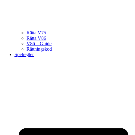
Rätta V75
Rätta V86
V86 – Guide
Rättningskod
Spelregler