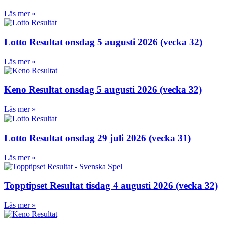
Läs mer »
Lotto Resultat onsdag 5 augusti 2026 (vecka 32)
Läs mer »
Keno Resultat onsdag 5 augusti 2026 (vecka 32)
Läs mer »
Lotto Resultat onsdag 29 juli 2026 (vecka 31)
Läs mer »
Topptipset Resultat tisdag 4 augusti 2026 (vecka 32)
Läs mer »