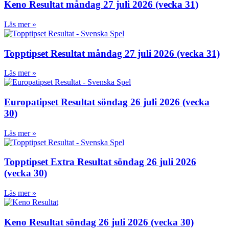
Keno Resultat måndag 27 juli 2026 (vecka 31)
Läs mer »
Topptipset Resultat måndag 27 juli 2026 (vecka 31)
Läs mer »
Europatipset Resultat söndag 26 juli 2026 (vecka
30)
Läs mer »
Topptipset Extra Resultat söndag 26 juli 2026
(vecka 30)
Läs mer »
Keno Resultat söndag 26 juli 2026 (vecka 30)