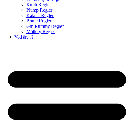
Kubb Regler
Plump Regler
Kalaha Regler
Boule Regler
Gin Rummy Regler
Mölkky Regler
Vad är…?