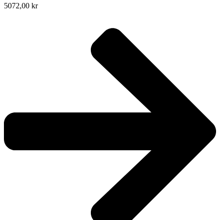
5072,00
kr