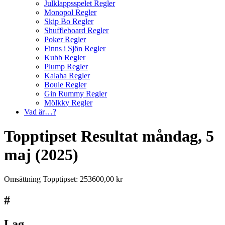
Julklappsspelet Regler
Monopol Regler
Skip Bo Regler
Shuffleboard Regler
Poker Regler
Finns i Sjön Regler
Kubb Regler
Plump Regler
Kalaha Regler
Boule Regler
Gin Rummy Regler
Mölkky Regler
Vad är…?
Topptipset
Resultat måndag, 5
maj (2025)
Omsättning Topptipset:
253600,00
kr
#
Lag