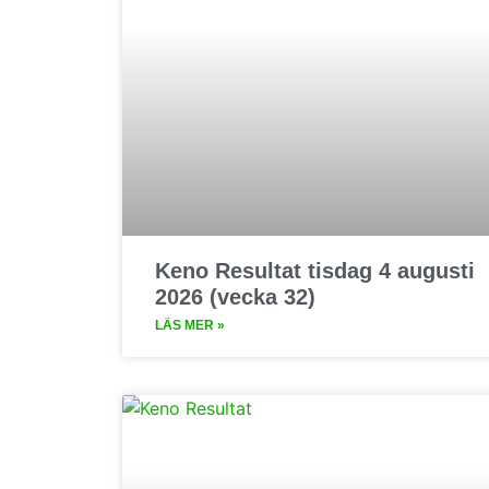
Keno Resultat tisdag 4 augusti
2026 (vecka 32)
LÄS MER »