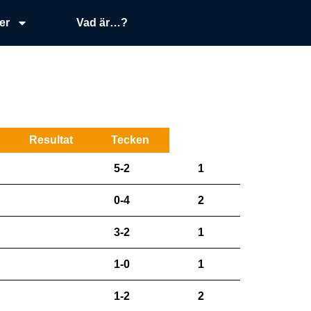
er
Vad är…?
Resultat
Tecken
5-2
1
0-4
2
3-2
1
1-0
1
1-2
2