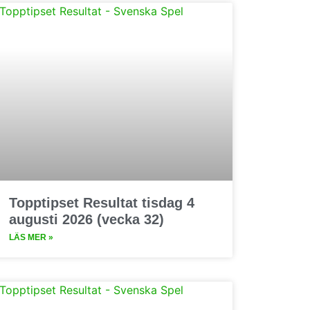
Topptipset Resultat tisdag 4
augusti 2026 (vecka 32)
LÄS MER »