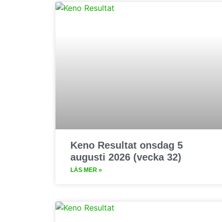
Keno Resultat onsdag 5
augusti 2026 (vecka 32)
LÄS MER »