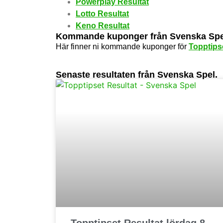
Powerplay Resultat
Lotto Resultat
Keno Resultat
Kommande kuponger från Svenska Spe
Här finner ni kommande kuponger för
Topptips
Senaste resultaten från Svenska Spel.
Topptipset Resultat lördag 8