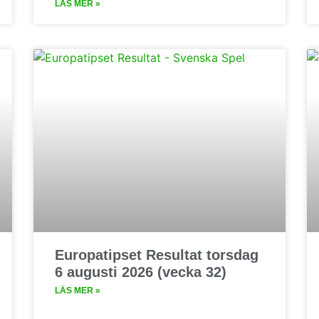
LÄS MER »
Europatipset Resultat torsdag
6 augusti 2026 (vecka 32)
LÄS MER »