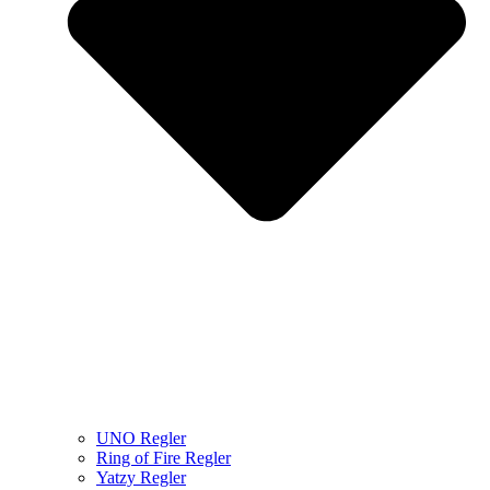
UNO Regler
Ring of Fire Regler
Yatzy Regler