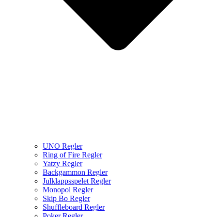
UNO Regler
Ring of Fire Regler
Yatzy Regler
Backgammon Regler
Julklappsspelet Regler
Monopol Regler
Skip Bo Regler
Shuffleboard Regler
Poker Regler