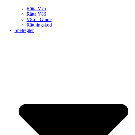
Rätta V75
Rätta V86
V86 – Guide
Rättningskod
Spelregler