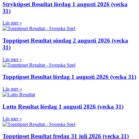
Stryktipset Resultat lördag 1 augusti 2026 (vecka
31)
Läs mer »
Topptipset Resultat söndag 2 augusti 2026 (vecka
31)
Läs mer »
Topptipset Resultat lördag 1 augusti 2026 (vecka 31)
Läs mer »
Lotto Resultat lördag 1 augusti 2026 (vecka 31)
Läs mer »
Topptipset Resultat fredag 31 juli 2026 (vecka 31)