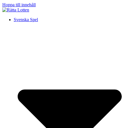
Hoppa till innehåll
Svenska Spel