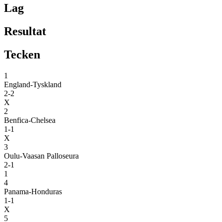
Lag
Resultat
Tecken
1
England-Tyskland
2-2
X
2
Benfica-Chelsea
1-1
X
3
Oulu-Vaasan Palloseura
2-1
1
4
Panama-Honduras
1-1
X
5