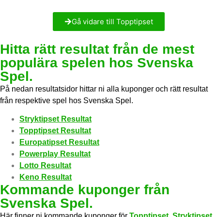
Gå vidare till Topptipset
Hitta rätt resultat från de mest
populära spelen hos Svenska
Spel.
På nedan resultatsidor hittar ni alla kuponger och rätt resultat
från respektive spel hos Svenska Spel.
Stryktipset Resultat
Topptipset Resultat
Europatipset Resultat
Powerplay Resultat
Lotto Resultat
Keno Resultat
Kommande kuponger från
Svenska Spel.
Här finner ni kommande kuponger för
Topptipset
,
Stryktipset