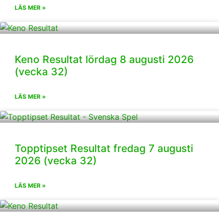
LÄS MER »
Keno Resultat lördag 8 augusti 2026
(vecka 32)
LÄS MER »
Topptipset Resultat fredag 7 augusti
2026 (vecka 32)
LÄS MER »