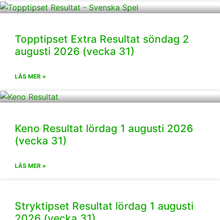
Topptipset Extra Resultat söndag 2
augusti 2026 (vecka 31)
LÄS MER »
Keno Resultat lördag 1 augusti 2026
(vecka 31)
LÄS MER »
Stryktipset Resultat lördag 1 augusti
2026 (vecka 31)