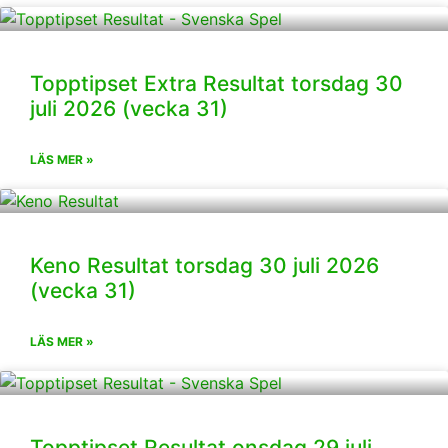
Topptipset Extra Resultat torsdag 30
juli 2026 (vecka 31)
LÄS MER »
Keno Resultat torsdag 30 juli 2026
(vecka 31)
LÄS MER »
Topptipset Resultat onsdag 29 juli