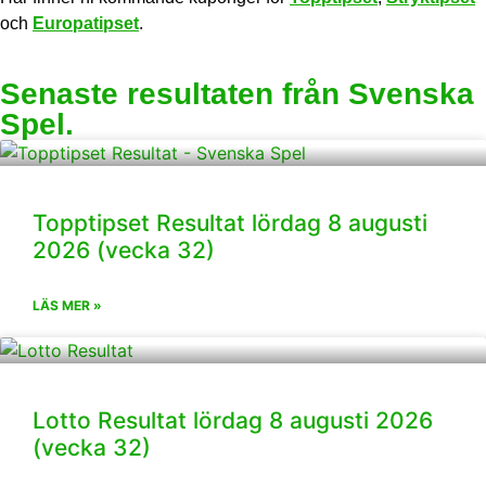
och
Europatipset
.
Senaste resultaten från Svenska
Spel.
Topptipset Resultat lördag 8 augusti
2026 (vecka 32)
LÄS MER »
Lotto Resultat lördag 8 augusti 2026
(vecka 32)