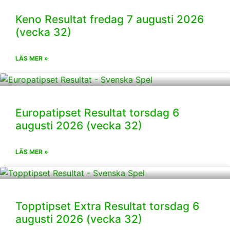
Keno Resultat fredag 7 augusti 2026
(vecka 32)
LÄS MER »
Europatipset Resultat torsdag 6
augusti 2026 (vecka 32)
LÄS MER »
Topptipset Extra Resultat torsdag 6
augusti 2026 (vecka 32)