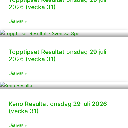
2026 (vecka 31)
LÄS MER »
Topptipset Resultat onsdag 29 juli
2026 (vecka 31)
LÄS MER »
Keno Resultat onsdag 29 juli 2026
(vecka 31)
LÄS MER »