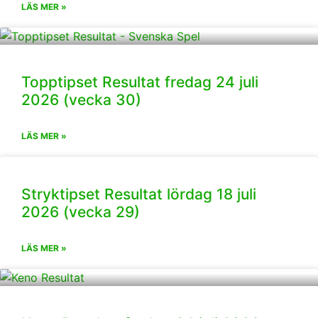
LÄS MER »
Topptipset Resultat fredag 24 juli
2026 (vecka 30)
LÄS MER »
Stryktipset Resultat lördag 18 juli
2026 (vecka 29)
LÄS MER »