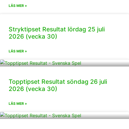
LÄS MER »
Stryktipset Resultat lördag 25 juli
2026 (vecka 30)
LÄS MER »
Topptipset Resultat söndag 26 juli
2026 (vecka 30)
LÄS MER »