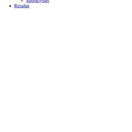
Sportkrysset
Resultat