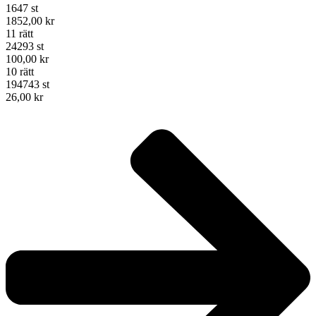
1647
st
1852,00
kr
11 rätt
24293
st
100,00
kr
10 rätt
194743
st
26,00
kr