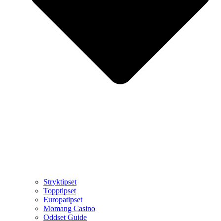
Stryktipset
Topptipset
Europatipset
Momang Casino
Oddset Guide