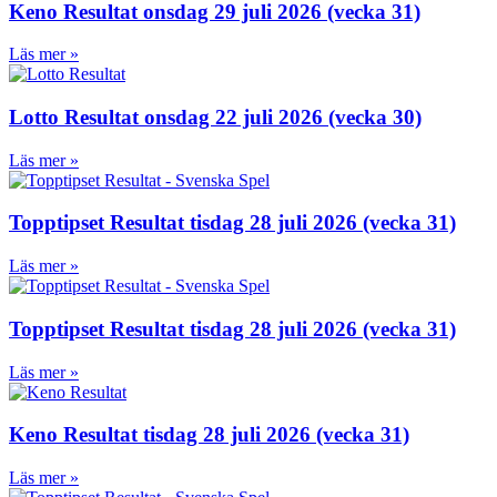
Keno Resultat onsdag 29 juli 2026 (vecka 31)
Läs mer »
Lotto Resultat onsdag 22 juli 2026 (vecka 30)
Läs mer »
Topptipset Resultat tisdag 28 juli 2026 (vecka 31)
Läs mer »
Topptipset Resultat tisdag 28 juli 2026 (vecka 31)
Läs mer »
Keno Resultat tisdag 28 juli 2026 (vecka 31)
Läs mer »