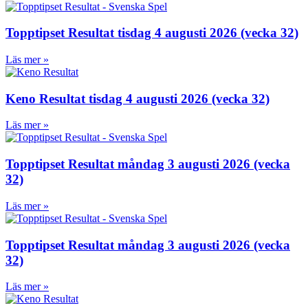
Topptipset Resultat tisdag 4 augusti 2026 (vecka 32)
Läs mer »
Keno Resultat tisdag 4 augusti 2026 (vecka 32)
Läs mer »
Topptipset Resultat måndag 3 augusti 2026 (vecka
32)
Läs mer »
Topptipset Resultat måndag 3 augusti 2026 (vecka
32)
Läs mer »