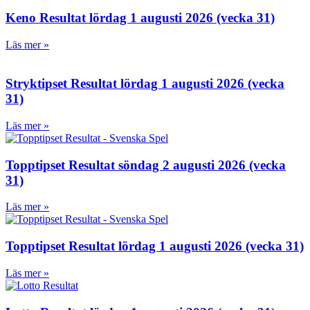
Keno Resultat lördag 1 augusti 2026 (vecka 31)
Läs mer »
Stryktipset Resultat lördag 1 augusti 2026 (vecka
31)
Läs mer »
Topptipset Resultat söndag 2 augusti 2026 (vecka
31)
Läs mer »
Topptipset Resultat lördag 1 augusti 2026 (vecka 31)
Läs mer »