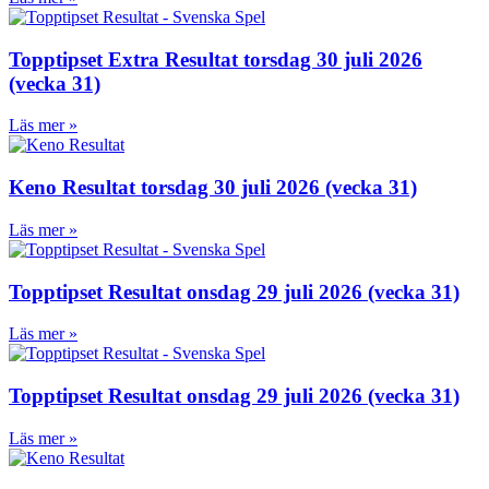
Topptipset Extra Resultat torsdag 30 juli 2026
(vecka 31)
Läs mer »
Keno Resultat torsdag 30 juli 2026 (vecka 31)
Läs mer »
Topptipset Resultat onsdag 29 juli 2026 (vecka 31)
Läs mer »
Topptipset Resultat onsdag 29 juli 2026 (vecka 31)
Läs mer »