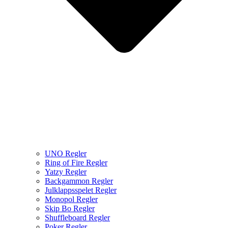
UNO Regler
Ring of Fire Regler
Yatzy Regler
Backgammon Regler
Julklappsspelet Regler
Monopol Regler
Skip Bo Regler
Shuffleboard Regler
Poker Regler