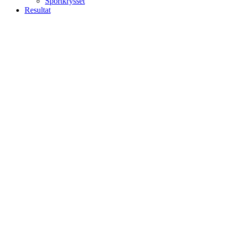
Sportkrysset
Resultat