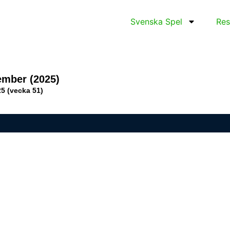
Svenska Spel
Res
ember (2025)
25 (vecka 51)