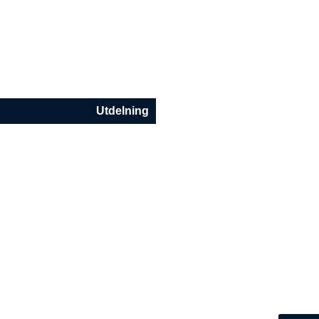
Utdelning