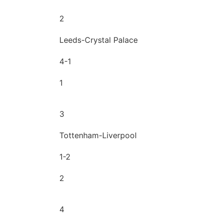
2
Leeds-Crystal Palace
4-1
1
3
Tottenham-Liverpool
1-2
2
4