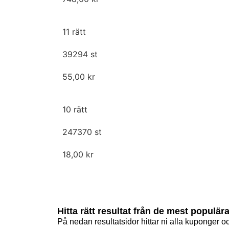
11 rätt
39294
st
55,00
kr
10 rätt
247370
st
18,00
kr
Hitta rätt resultat från de mest populä
På nedan resultatsidor hittar ni alla kuponger o