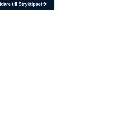
dare till Stryktipset