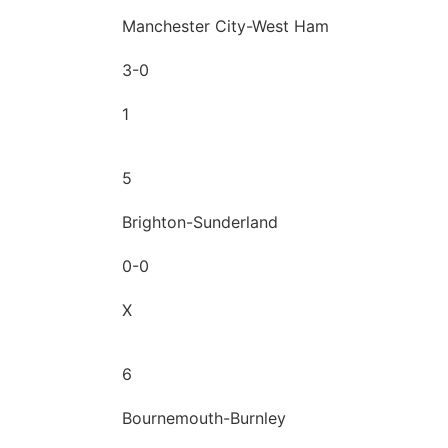
Manchester City-West Ham
3-0
1
5
Brighton-Sunderland
0-0
X
6
Bournemouth-Burnley