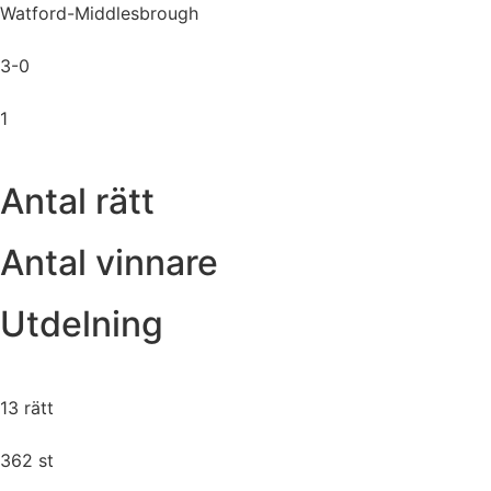
Watford-Middlesbrough
3-0
1
Antal rätt
Antal vinnare
Utdelning
13 rätt
362
st