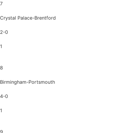
7
Crystal Palace-Brentford
2-0
1
8
Birmingham-Portsmouth
4-0
1
9