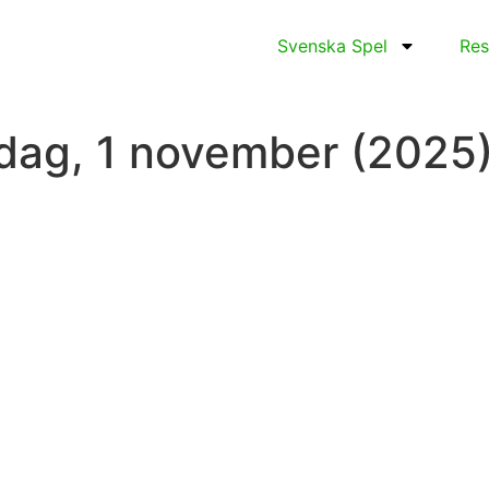
Svenska Spel
Res
rdag, 1 november (2025