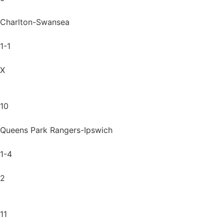
Charlton-Swansea
1-1
X
10
Queens Park Rangers-Ipswich
1-4
2
11