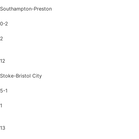
Southampton-Preston
0-2
2
12
Stoke-Bristol City
5-1
1
13