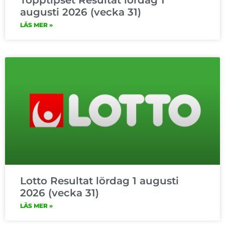
Topptipset Resultat lördag 1
augusti 2026 (vecka 31)
LÄS MER »
Lotto Resultat lördag 1 augusti
2026 (vecka 31)
LÄS MER »