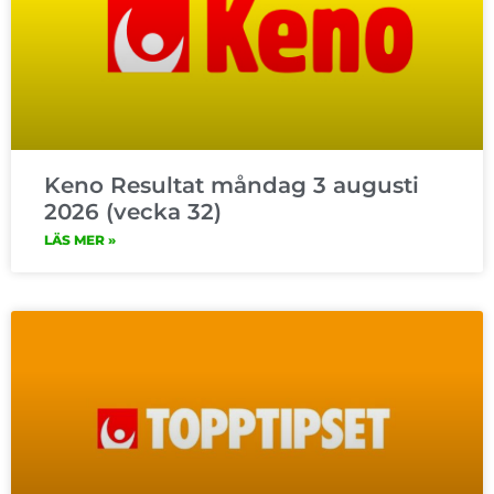
Keno Resultat måndag 3 augusti
2026 (vecka 32)
LÄS MER »