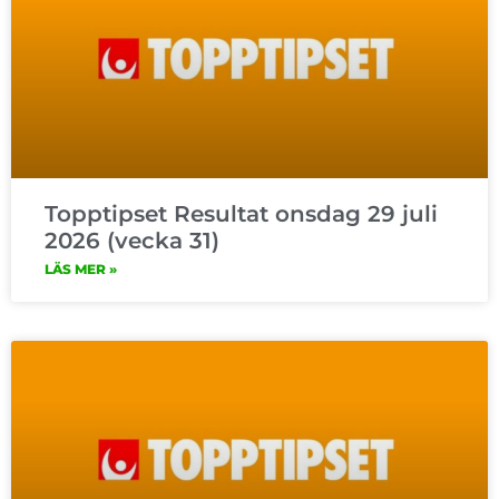
Topptipset Resultat onsdag 29 juli
2026 (vecka 31)
LÄS MER »