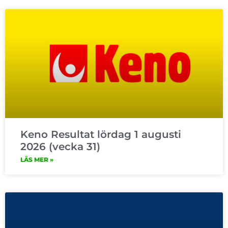
Keno Resultat lördag 1 augusti
2026 (vecka 31)
LÄS MER »