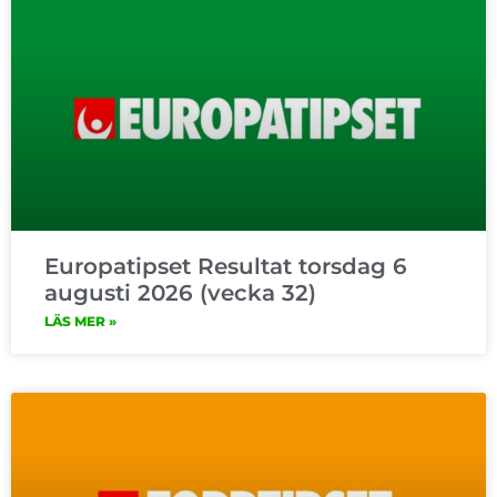
Europatipset Resultat torsdag 6
augusti 2026 (vecka 32)
LÄS MER »