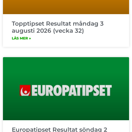
Topptipset Resultat måndag 3
augusti 2026 (vecka 32)
LÄS MER »
Europatipset Resultat söndag 2