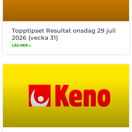
Topptipset Resultat onsdag 29 juli
2026 (vecka 31)
LÄS MER »