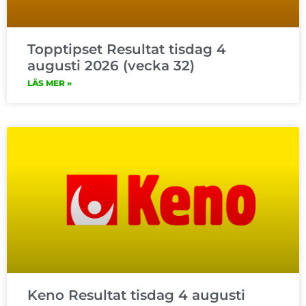
Topptipset Resultat tisdag 4
augusti 2026 (vecka 32)
LÄS MER »
Keno Resultat tisdag 4 augusti