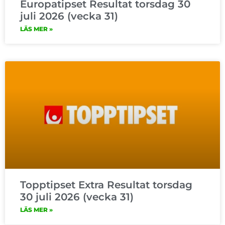
Europatipset Resultat torsdag 30
juli 2026 (vecka 31)
LÄS MER »
Topptipset Extra Resultat torsdag
30 juli 2026 (vecka 31)
LÄS MER »