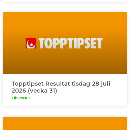
Topptipset Resultat tisdag 28 juli
2026 (vecka 31)
LÄS MER »