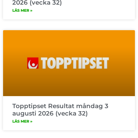
2026 (vecka 32)
LÄS MER »
Topptipset Resultat måndag 3
augusti 2026 (vecka 32)
LÄS MER »