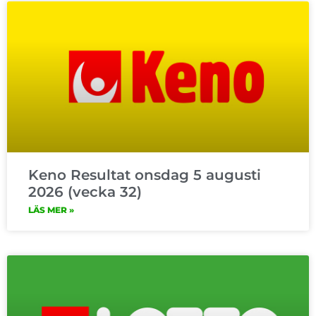
Keno Resultat onsdag 5 augusti
2026 (vecka 32)
LÄS MER »