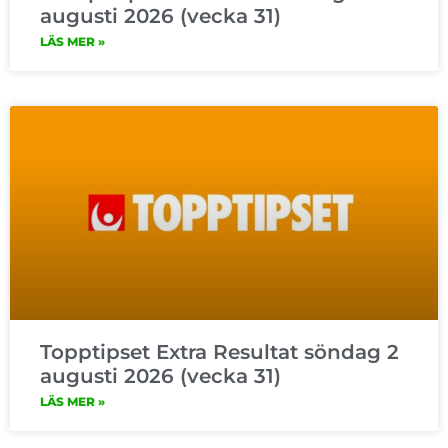
augusti 2026 (vecka 31)
LÄS MER »
Topptipset Extra Resultat söndag 2
augusti 2026 (vecka 31)
LÄS MER »