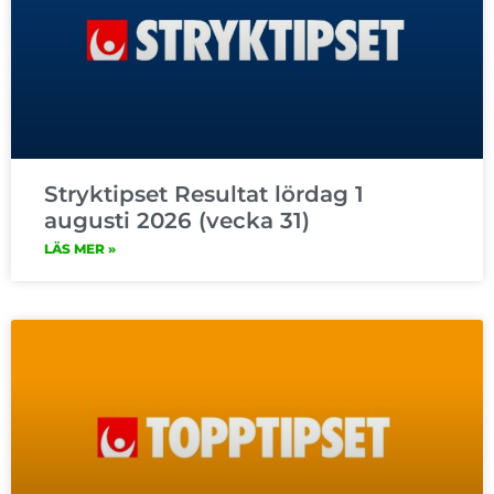
Stryktipset Resultat lördag 1
augusti 2026 (vecka 31)
LÄS MER »