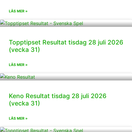
LÄS MER »
Topptipset Resultat tisdag 28 juli 2026
(vecka 31)
LÄS MER »
Keno Resultat tisdag 28 juli 2026
(vecka 31)
LÄS MER »