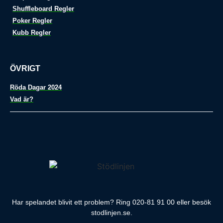
Shuffleboard Regler
Poker Regler
Kubb Regler
ÖVRIGT
Röda Dagar 2024
Vad är?
Har spelandet blivit ett problem? Ring 020-81 91 00 eller besök
stodlinjen.se.