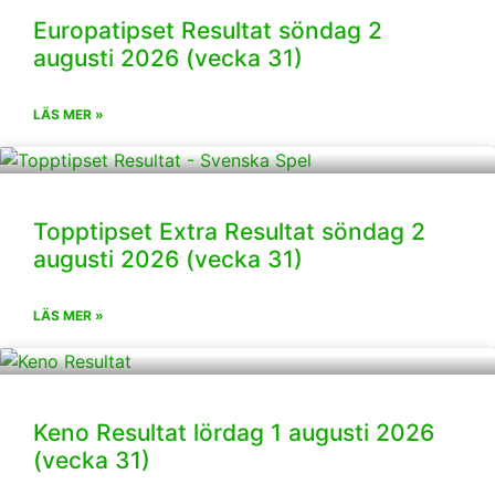
Europatipset Resultat söndag 2
augusti 2026 (vecka 31)
LÄS MER »
Topptipset Extra Resultat söndag 2
augusti 2026 (vecka 31)
LÄS MER »
Keno Resultat lördag 1 augusti 2026
(vecka 31)