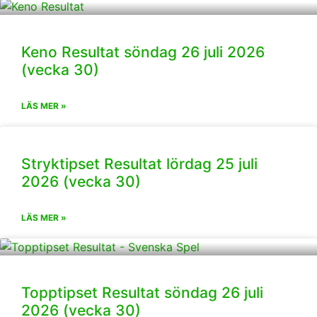
Keno Resultat söndag 26 juli 2026
(vecka 30)
LÄS MER »
Stryktipset Resultat lördag 25 juli
2026 (vecka 30)
LÄS MER »
Topptipset Resultat söndag 26 juli
2026 (vecka 30)