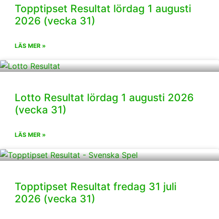
Topptipset Resultat lördag 1 augusti
2026 (vecka 31)
LÄS MER »
Lotto Resultat lördag 1 augusti 2026
(vecka 31)
LÄS MER »
Topptipset Resultat fredag 31 juli
2026 (vecka 31)