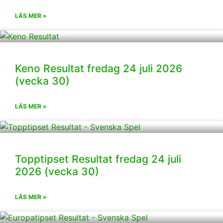
LÄS MER »
Keno Resultat fredag 24 juli 2026
(vecka 30)
LÄS MER »
Topptipset Resultat fredag 24 juli
2026 (vecka 30)
LÄS MER »