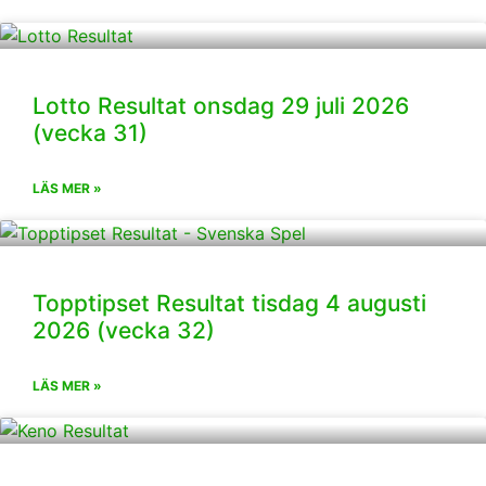
Lotto Resultat onsdag 29 juli 2026
(vecka 31)
LÄS MER »
Topptipset Resultat tisdag 4 augusti
2026 (vecka 32)
LÄS MER »