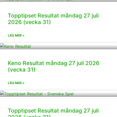
Topptipset Resultat måndag 27 juli
2026 (vecka 31)
LÄS MER »
Keno Resultat måndag 27 juli 2026
(vecka 31)
LÄS MER »
Topptipset Resultat måndag 27 juli