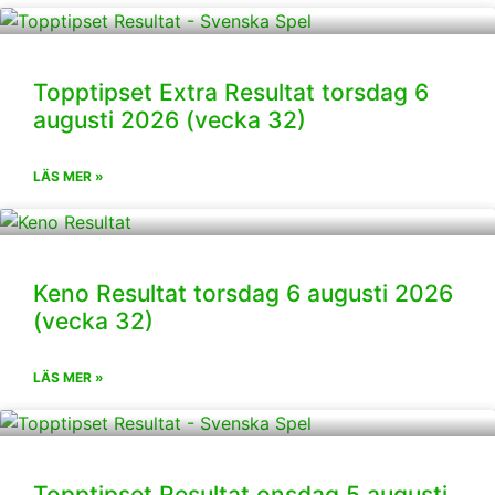
Topptipset Extra Resultat torsdag 6
augusti 2026 (vecka 32)
LÄS MER »
Keno Resultat torsdag 6 augusti 2026
(vecka 32)
LÄS MER »
Topptipset Resultat onsdag 5 augusti