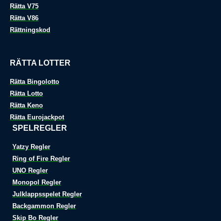
Rätta V75
Rätta V86
Rättningskod
RÄTTA LOTTER
Rätta Bingolotto
Rätta Lotto
Rätta Keno
Rätta Eurojackpot
SPELREGLER
Yatzy Regler
Ring of Fire Regler
UNO Regler
Monopol Regler
Julklappsspelet Regler
Backgammon Regler
Skip Bo Regler