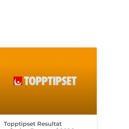
Topptipset Resultat