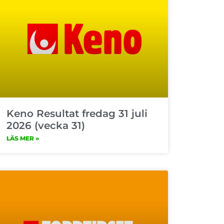
Keno Resultat fredag 31 juli
2026 (vecka 31)
LÄS MER »