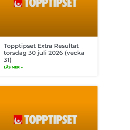
Topptipset Extra Resultat
torsdag 30 juli 2026 (vecka
31)
LÄS MER »