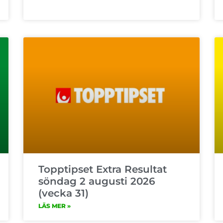
Topptipset Extra Resultat
söndag 2 augusti 2026
(vecka 31)
LÄS MER »