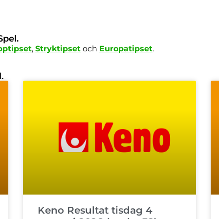
pel.
pptipset
,
Stryktipset
och
Europatipset
.
.
Keno Resultat tisdag 4