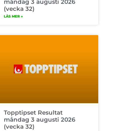
måndag 3 augusti 2026
(vecka 32)
LÄS MER »
Topptipset Resultat
måndag 3 augusti 2026
(vecka 32)