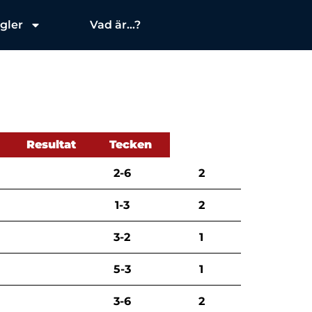
gler
Vad är…?
Resultat
Tecken
2-6
2
1-3
2
3-2
1
5-3
1
3-6
2