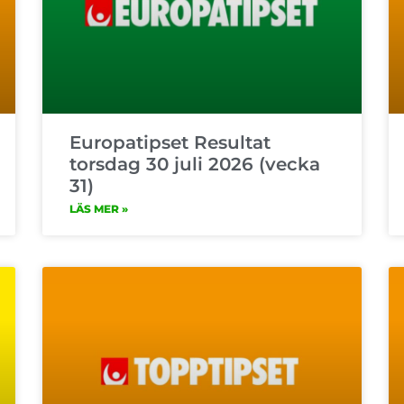
Europatipset Resultat
torsdag 30 juli 2026 (vecka
31)
LÄS MER »