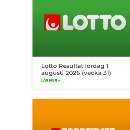
Lotto Resultat lördag 1
augusti 2026 (vecka 31)
LÄS MER »