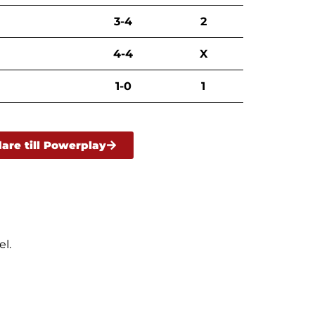
3-4
2
4-4
X
1-0
1
dare till Powerplay
el.