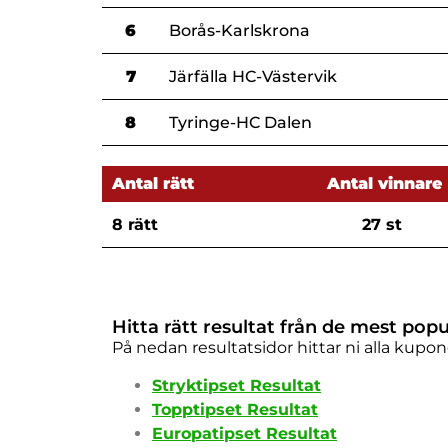
6
Borås-Karlskrona
7
Järfälla HC-Västervik
8
Tyringe-HC Dalen
Antal rätt
Antal vinnare
8 rätt
27
st
Hitta rätt resultat från de mest pop
På nedan resultatsidor hittar ni alla kupon
Stryktipset Resultat
Topptipset Resultat
Europatipset Resultat