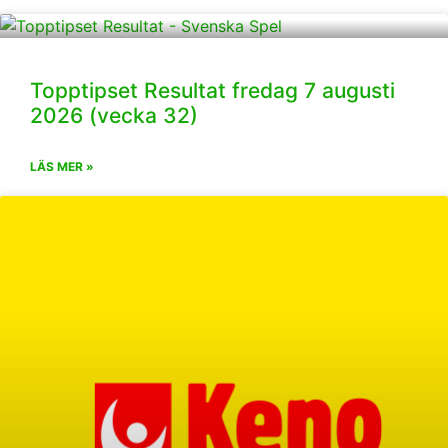
Topptipset Resultat fredag 7 augusti
2026 (vecka 32)
LÄS MER »