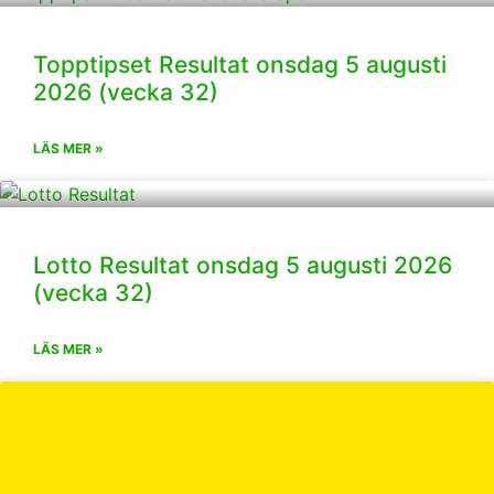
Topptipset Resultat onsdag 5 augusti
2026 (vecka 32)
LÄS MER »
Lotto Resultat onsdag 5 augusti 2026
(vecka 32)
LÄS MER »