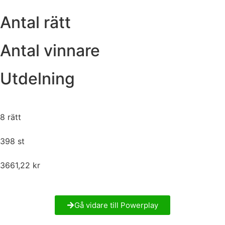
Antal rätt
Antal vinnare
Utdelning
8 rätt
398
st
3661,22
kr
Gå vidare till Powerplay