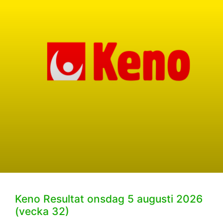
Keno Resultat onsdag 5 augusti 2026
(vecka 32)