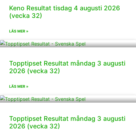
Keno Resultat tisdag 4 augusti 2026
(vecka 32)
LÄS MER »
Topptipset Resultat måndag 3 augusti
2026 (vecka 32)
LÄS MER »
Topptipset Resultat måndag 3 augusti
2026 (vecka 32)