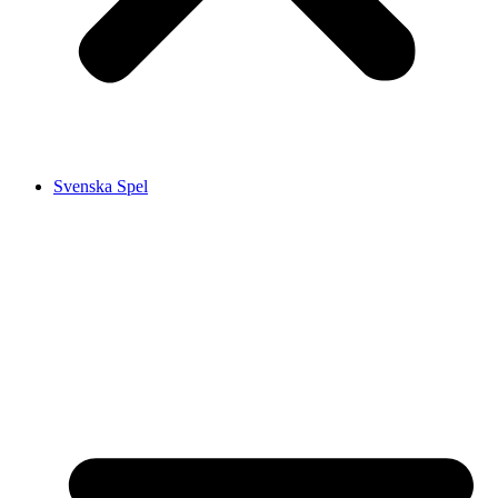
Svenska Spel