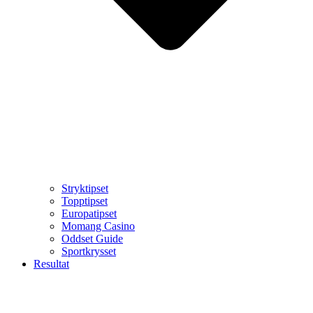
Stryktipset
Topptipset
Europatipset
Momang Casino
Oddset Guide
Sportkrysset
Resultat