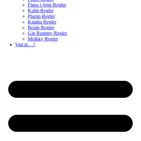
Finns i Sjön Regler
Kubb Regler
Plump Regler
Kalaha Regler
Boule Regler
Gin Rummy Regler
Mölkky Regler
Vad är…?