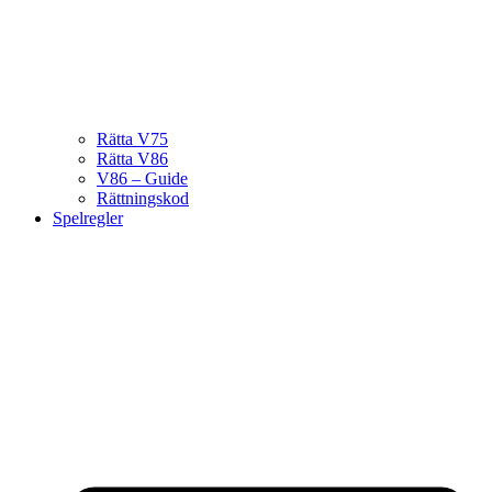
Rätta V75
Rätta V86
V86 – Guide
Rättningskod
Spelregler