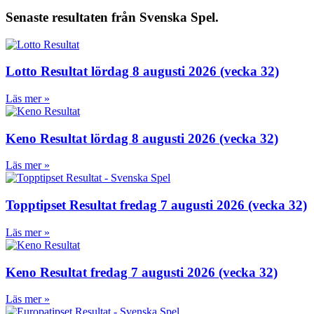
Senaste resultaten från Svenska Spel.
Lotto Resultat lördag 8 augusti 2026 (vecka 32)
Läs mer »
Keno Resultat lördag 8 augusti 2026 (vecka 32)
Läs mer »
Topptipset Resultat fredag 7 augusti 2026 (vecka 32)
Läs mer »
Keno Resultat fredag 7 augusti 2026 (vecka 32)
Läs mer »