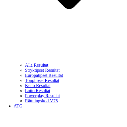
Alla Resultat
Stryktipset Resultat
Europatipset Resultat
Topptipset Resultat
Keno Resultat
Lotto Resultat
Powerplay Resultat
Rättningskod V75
ATG