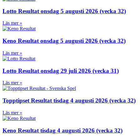
Lotto Resultat onsdag 5 augusti 2026 (vecka 32)
Läs mer »
Keno Resultat onsdag 5 augusti 2026 (vecka 32)
Läs mer »
Lotto Resultat onsdag 29 juli 2026 (vecka 31)
Läs mer »
Topptipset Resultat tisdag 4 augusti 2026 (vecka 32)
Läs mer »
Keno Resultat tisdag 4 augusti 2026 (vecka 32)