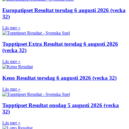
Europatipset Resultat torsdag 6 augusti 2026 (vecka
32)
Läs mer »
Topptipset Extra Resultat torsdag 6 augusti 2026
(vecka 32)
Läs mer »
Keno Resultat torsdag 6 augusti 2026 (vecka 32)
Läs mer »
Topptipset Resultat onsdag 5 augusti 2026 (vecka
32)
Läs mer »