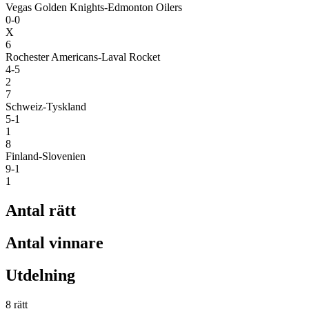
Vegas Golden Knights-Edmonton Oilers
0-0
X
6
Rochester Americans-Laval Rocket
4-5
2
7
Schweiz-Tyskland
5-1
1
8
Finland-Slovenien
9-1
1
Antal rätt
Antal vinnare
Utdelning
8 rätt