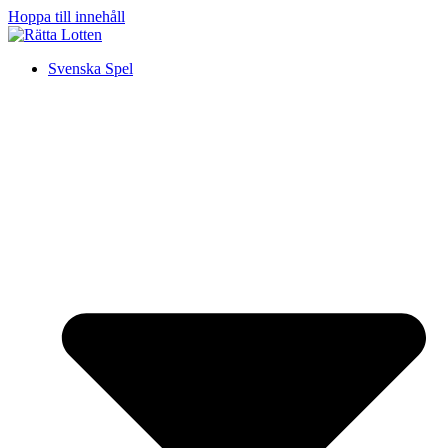
Hoppa till innehåll
Svenska Spel