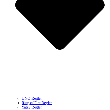
UNO Regler
Ring of Fire Regler
Yatzy Regler