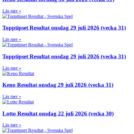
Läs mer »
Topptipset Resultat onsdag 29 juli 2026 (vecka 31)
Läs mer »
Topptipset Resultat onsdag 29 juli 2026 (vecka 31)
Läs mer »
Keno Resultat onsdag 29 juli 2026 (vecka 31)
Läs mer »
Lotto Resultat onsdag 22 juli 2026 (vecka 30)
Läs mer »