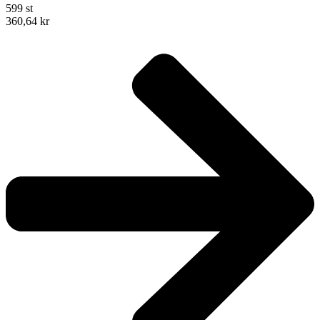
599
st
360,64
kr