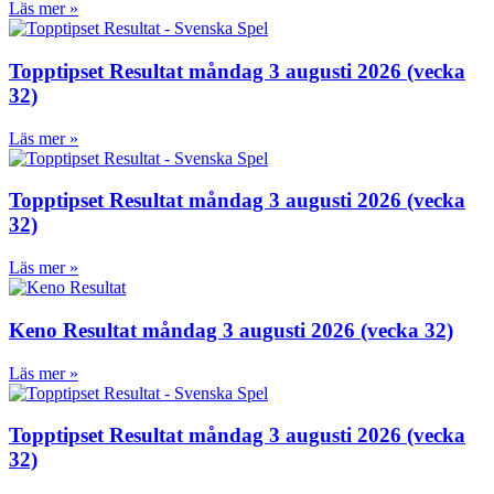
Läs mer »
Topptipset Resultat måndag 3 augusti 2026 (vecka
32)
Läs mer »
Topptipset Resultat måndag 3 augusti 2026 (vecka
32)
Läs mer »
Keno Resultat måndag 3 augusti 2026 (vecka 32)
Läs mer »
Topptipset Resultat måndag 3 augusti 2026 (vecka
32)