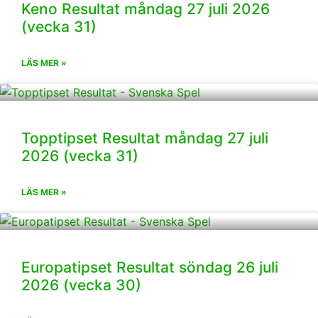
Keno Resultat måndag 27 juli 2026
(vecka 31)
LÄS MER »
Topptipset Resultat måndag 27 juli
2026 (vecka 31)
LÄS MER »
Europatipset Resultat söndag 26 juli
2026 (vecka 30)