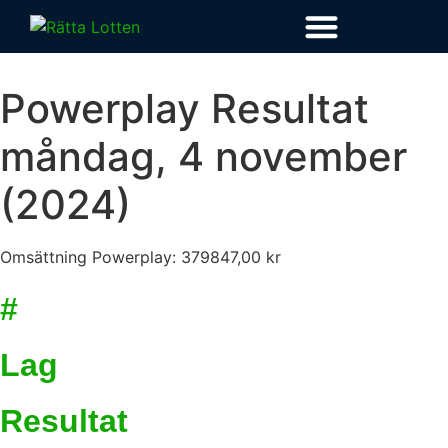
Powerplay
Resultat
måndag, 4 november
(2024)
Omsättning Powerplay:
379847,00
kr
#
Lag
Resultat