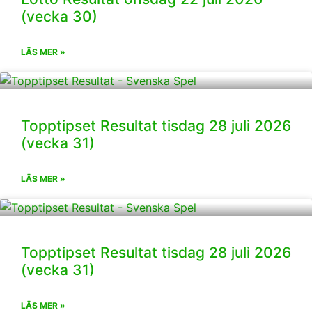
(vecka 30)
LÄS MER »
Topptipset Resultat tisdag 28 juli 2026
(vecka 31)
LÄS MER »
Topptipset Resultat tisdag 28 juli 2026
(vecka 31)
LÄS MER »