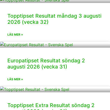
Topptipset Resultat måndag 3 augusti
2026 (vecka 32)
LÄS MER »
Europatipset Resultat söndag 2
augusti 2026 (vecka 31)
LÄS MER »
Topptipset Extra Resultat söndag 2