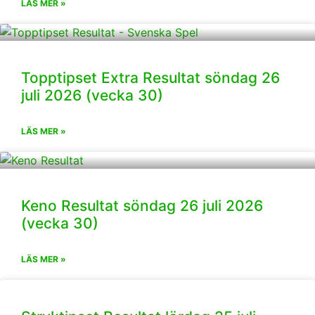
LÄS MER »
Topptipset Extra Resultat söndag 26
juli 2026 (vecka 30)
LÄS MER »
Keno Resultat söndag 26 juli 2026
(vecka 30)
LÄS MER »