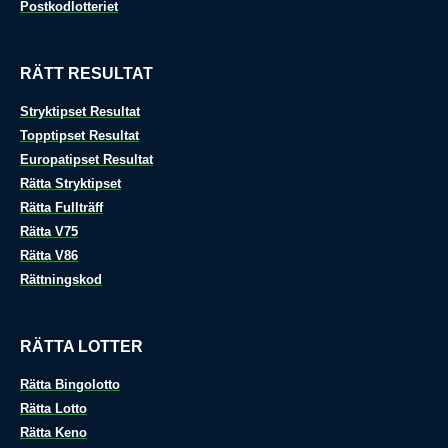
Postkodlotteriet
RÄTT RESULTAT
Stryktipset Resultat
Topptipset Resultat
Europatipset Resultat
Rätta Stryktipset
Rätta Fullträff
Rätta V75
Rätta V86
Rättningskod
RÄTTA LOTTER
Rätta Bingolotto
Rätta Lotto
Rätta Keno