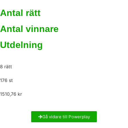
Antal rätt
Antal vinnare
Utdelning
8 rätt
176
st
1510,76
kr
Gå vidare till Powerplay