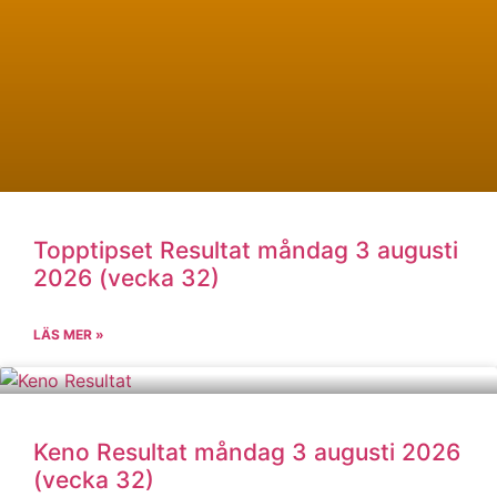
Topptipset Resultat måndag 3 augusti
2026 (vecka 32)
LÄS MER »
Keno Resultat måndag 3 augusti 2026
(vecka 32)