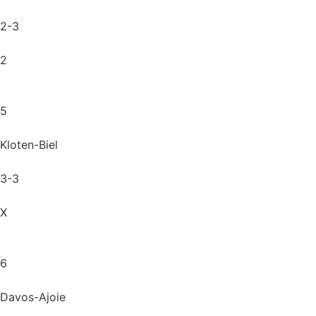
2-3
2
5
Kloten-Biel
3-3
X
6
Davos-Ajoie