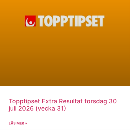
Topptipset Extra Resultat torsdag 30
juli 2026 (vecka 31)
LÄS MER »