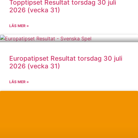
Topptipset Resultat torsdag 30 juli
2026 (vecka 31)
LÄS MER »
Europatipset Resultat torsdag 30 juli
2026 (vecka 31)
LÄS MER »