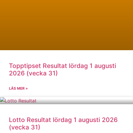
Topptipset Resultat lördag 1 augusti
2026 (vecka 31)
LÄS MER »
Lotto Resultat lördag 1 augusti 2026
(vecka 31)