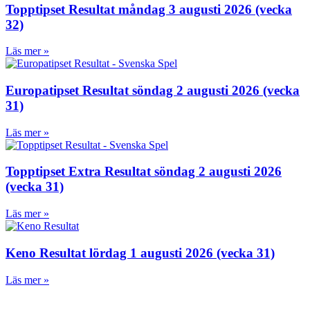
Topptipset Resultat måndag 3 augusti 2026 (vecka
32)
Läs mer »
Europatipset Resultat söndag 2 augusti 2026 (vecka
31)
Läs mer »
Topptipset Extra Resultat söndag 2 augusti 2026
(vecka 31)
Läs mer »
Keno Resultat lördag 1 augusti 2026 (vecka 31)
Läs mer »