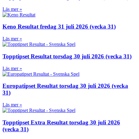
Läs mer »
Keno Resultat fredag 31 juli 2026 (vecka 31)
Läs mer »
Topptipset Resultat torsdag 30 juli 2026 (vecka 31)
Läs mer »
Europatipset Resultat torsdag 30 juli 2026 (vecka
31)
Läs mer »
Topptipset Extra Resultat torsdag 30 juli 2026
(vecka 31)