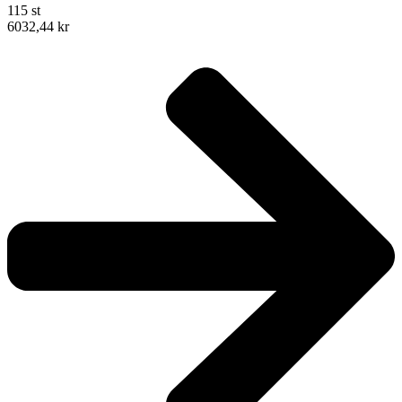
115
st
6032,44
kr