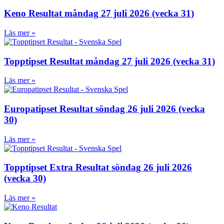
Keno Resultat måndag 27 juli 2026 (vecka 31)
Läs mer »
Topptipset Resultat måndag 27 juli 2026 (vecka 31)
Läs mer »
Europatipset Resultat söndag 26 juli 2026 (vecka
30)
Läs mer »
Topptipset Extra Resultat söndag 26 juli 2026
(vecka 30)
Läs mer »