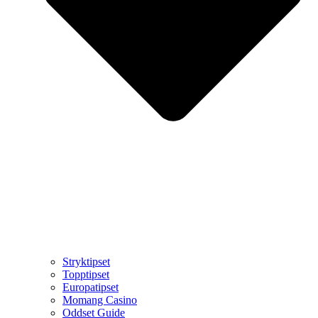
Stryktipset
Topptipset
Europatipset
Momang Casino
Oddset Guide