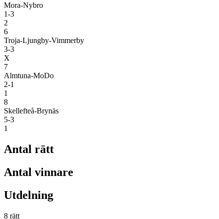
Mora-Nybro
1-3
2
6
Troja-Ljungby-Vimmerby
3-3
X
7
Almtuna-MoDo
2-1
1
8
Skellefteå-Brynäs
5-3
1
Antal rätt
Antal vinnare
Utdelning
8 rätt