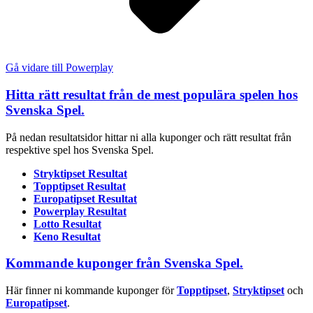
Gå vidare till Powerplay
Hitta rätt resultat från de mest populära spelen hos
Svenska Spel.
På nedan resultatsidor hittar ni alla kuponger och rätt resultat från
respektive spel hos Svenska Spel.
Stryktipset Resultat
Topptipset Resultat
Europatipset Resultat
Powerplay Resultat
Lotto Resultat
Keno Resultat
Kommande kuponger från Svenska Spel.
Här finner ni kommande kuponger för
Topptipset
,
Stryktipset
och
Europatipset
.