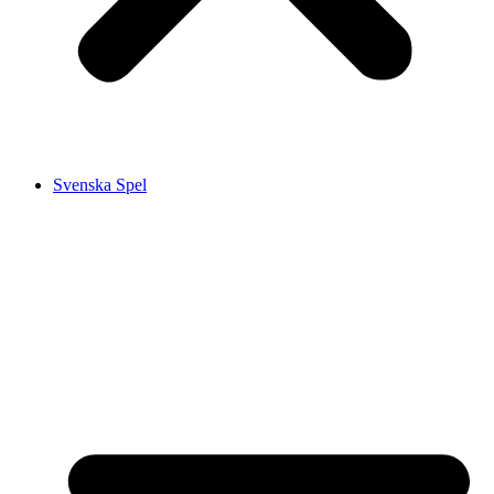
Svenska Spel