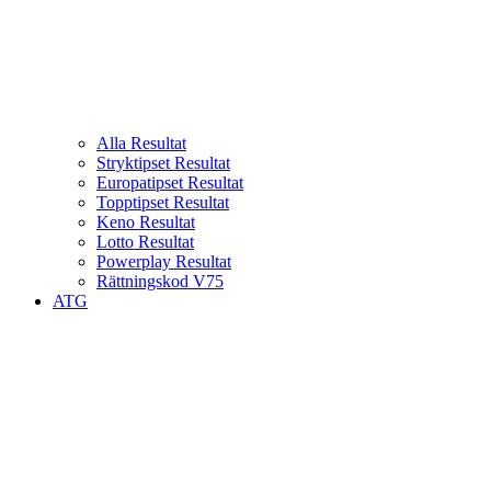
Alla Resultat
Stryktipset Resultat
Europatipset Resultat
Topptipset Resultat
Keno Resultat
Lotto Resultat
Powerplay Resultat
Rättningskod V75
ATG