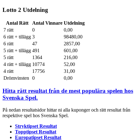
Lotto 2 Utdelning
Antal Rätt
Antal Vinnare
Utdelning
7 rätt
0
0,00
6 rätt + tillägg
3
98480,00
6 rätt
47
2857,00
5 rätt + tillägg
491
601,00
5 rätt
1364
216,00
4 rätt + tillägg
10774
52,00
4 rätt
17756
31,00
Drömvinsten
0
0,00
Hitta rätt resultat från de mest populära spelen hos
Svenska Spel.
På nedan resultatsidor hittar ni alla kuponger och rätt resultat från
respektive spel hos Svenska Spel.
Stryktipset Resultat
Topptipset Resultat
Europatipset Resultat