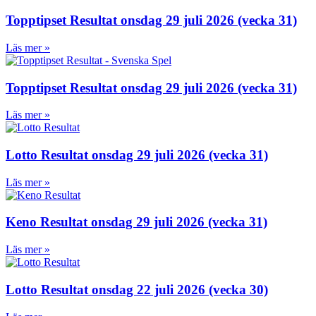
Topptipset Resultat onsdag 29 juli 2026 (vecka 31)
Läs mer »
Topptipset Resultat onsdag 29 juli 2026 (vecka 31)
Läs mer »
Lotto Resultat onsdag 29 juli 2026 (vecka 31)
Läs mer »
Keno Resultat onsdag 29 juli 2026 (vecka 31)
Läs mer »
Lotto Resultat onsdag 22 juli 2026 (vecka 30)