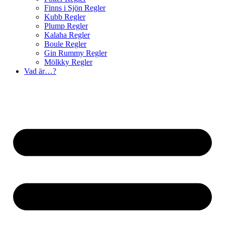
Finns i Sjön Regler
Kubb Regler
Plump Regler
Kalaha Regler
Boule Regler
Gin Rummy Regler
Mölkky Regler
Vad är…?