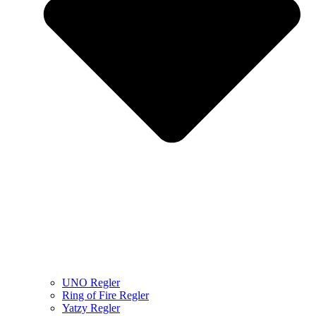
UNO Regler
Ring of Fire Regler
Yatzy Regler