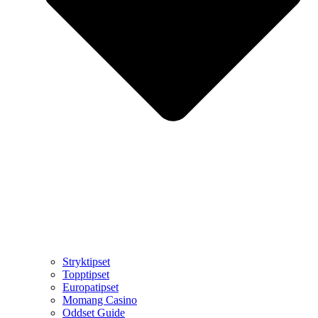
Stryktipset
Topptipset
Europatipset
Momang Casino
Oddset Guide