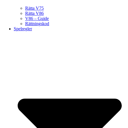
Rätta V75
Rätta V86
V86 – Guide
Rättningskod
Spelregler