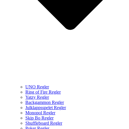
UNO Regler
Ring of Fire Regler
Yatzy Regler
Backgammon Regler
Julklappsspelet Regler
Monopol Regler
Skip Bo Regler
Shuffleboard Regler
Poker Regler