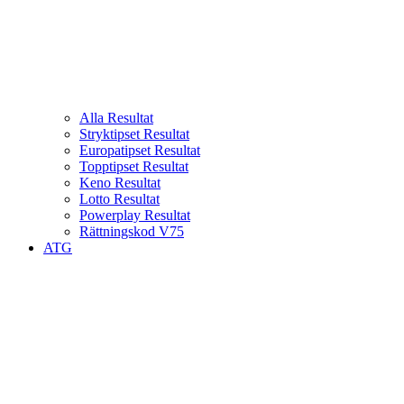
Alla Resultat
Stryktipset Resultat
Europatipset Resultat
Topptipset Resultat
Keno Resultat
Lotto Resultat
Powerplay Resultat
Rättningskod V75
ATG