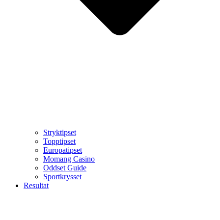
Stryktipset
Topptipset
Europatipset
Momang Casino
Oddset Guide
Sportkrysset
Resultat