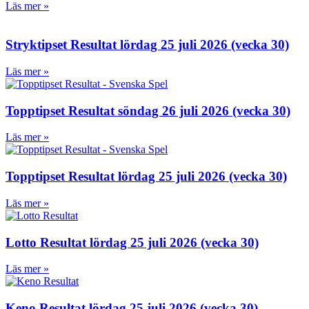
Läs mer »
Stryktipset Resultat lördag 25 juli 2026 (vecka 30)
Läs mer »
Topptipset Resultat söndag 26 juli 2026 (vecka 30)
Läs mer »
Topptipset Resultat lördag 25 juli 2026 (vecka 30)
Läs mer »
Lotto Resultat lördag 25 juli 2026 (vecka 30)
Läs mer »
Keno Resultat lördag 25 juli 2026 (vecka 30)