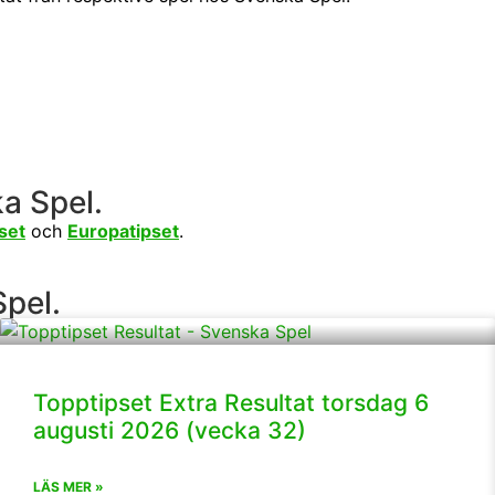
a Spel.
set
och
Europatipset
.
Spel.
Topptipset Extra Resultat torsdag 6
augusti 2026 (vecka 32)
LÄS MER »