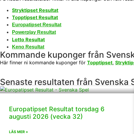
Stryktipset Resultat
Topptipset Resultat
Europatipset Resultat
Powerplay Resultat
Lotto Resultat
Keno Resultat
Kommande kuponger från Svensk
Här finner ni kommande kuponger för
Topptipset
,
Stryktip
Senaste resultaten från Svenska 
Europatipset Resultat torsdag 6
augusti 2026 (vecka 32)
LÄS MER »