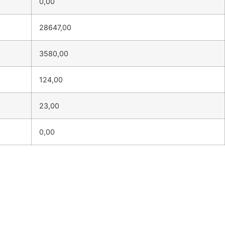
0,00
28647,00
3580,00
124,00
23,00
0,00