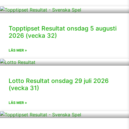
Topptipset Resultat onsdag 5 augusti
2026 (vecka 32)
LÄS MER »
Lotto Resultat onsdag 29 juli 2026
(vecka 31)
LÄS MER »