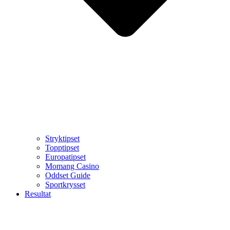
Stryktipset
Topptipset
Europatipset
Momang Casino
Oddset Guide
Sportkrysset
Resultat