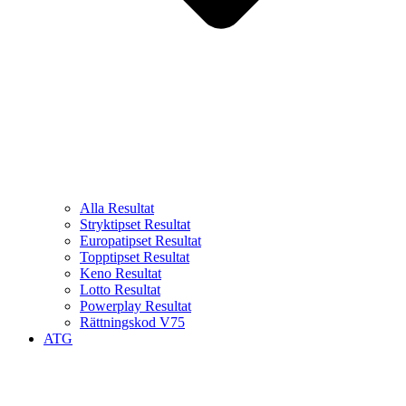
Alla Resultat
Stryktipset Resultat
Europatipset Resultat
Topptipset Resultat
Keno Resultat
Lotto Resultat
Powerplay Resultat
Rättningskod V75
ATG