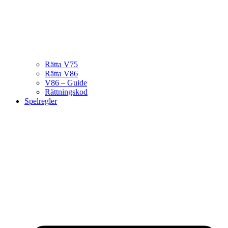
Rätta V75
Rätta V86
V86 – Guide
Rättningskod
Spelregler