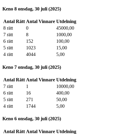
Keno 8
onsdag, 30 juli (2025)
Antal Rätt
Antal Vinnare
Utdelning
8 rätt
0
45000,00
7 rätt
8
1000,00
6 rätt
152
100,00
5 rätt
1023
15,00
4 rätt
4044
5,00
Keno 7
onsdag, 30 juli (2025)
Antal Rätt
Antal Vinnare
Utdelning
7 rätt
1
10000,00
6 rätt
16
400,00
5 rätt
271
50,00
4 rätt
1744
5,00
Keno 6
onsdag, 30 juli (2025)
Antal Rätt
Antal Vinnare
Utdelning