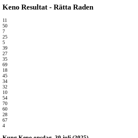
Keno Resultat - Rätta Raden
11
50
7
25
5
39
27
35
69
18
45
34
32
10
54
70
60
28
67
4
Kung Keno
onsdag, 30 juli (2025)