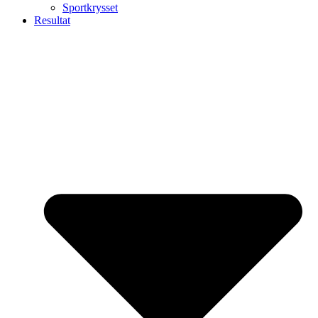
Sportkrysset
Resultat