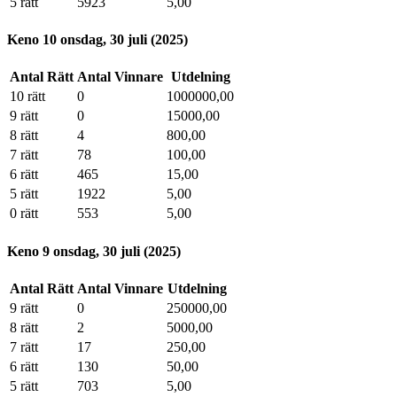
5 rätt
5923
5,00
Keno 10
onsdag, 30 juli (2025)
Antal Rätt
Antal Vinnare
Utdelning
10 rätt
0
1000000,00
9 rätt
0
15000,00
8 rätt
4
800,00
7 rätt
78
100,00
6 rätt
465
15,00
5 rätt
1922
5,00
0 rätt
553
5,00
Keno 9
onsdag, 30 juli (2025)
Antal Rätt
Antal Vinnare
Utdelning
9 rätt
0
250000,00
8 rätt
2
5000,00
7 rätt
17
250,00
6 rätt
130
50,00
5 rätt
703
5,00