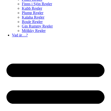
Finns i Sjön Regler
Kubb Regler
Plump Regler
Kalaha Regler
Boule Regler
Gin Rummy Regler
Mölkky Regler
Vad är…?