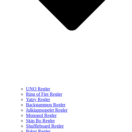
UNO Regler
Ring of Fire Regler
Yatzy Regler
Backgammon Regler
Julklappsspelet Regler
Monopol Regler
Skip Bo Regler
Shuffleboard Regler
Poker Regler