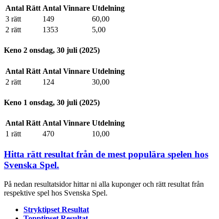
Antal Rätt
Antal Vinnare
Utdelning
3 rätt
149
60,00
2 rätt
1353
5,00
Keno 2
onsdag, 30 juli (2025)
Antal Rätt
Antal Vinnare
Utdelning
2 rätt
124
30,00
Keno 1
onsdag, 30 juli (2025)
Antal Rätt
Antal Vinnare
Utdelning
1 rätt
470
10,00
Hitta rätt resultat från de mest populära spelen hos
Svenska Spel.
På nedan resultatsidor hittar ni alla kuponger och rätt resultat från
respektive spel hos Svenska Spel.
Stryktipset Resultat
Topptipset Resultat