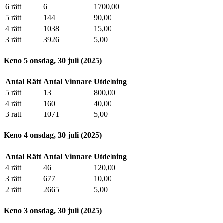
6 rätt
6
1700,00
5 rätt
144
90,00
4 rätt
1038
15,00
3 rätt
3926
5,00
Keno 5
onsdag, 30 juli (2025)
Antal Rätt
Antal Vinnare
Utdelning
5 rätt
13
800,00
4 rätt
160
40,00
3 rätt
1071
5,00
Keno 4
onsdag, 30 juli (2025)
Antal Rätt
Antal Vinnare
Utdelning
4 rätt
46
120,00
3 rätt
677
10,00
2 rätt
2665
5,00
Keno 3
onsdag, 30 juli (2025)