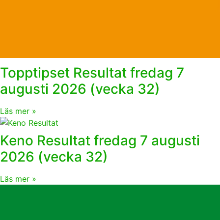
Topptipset Resultat fredag 7
augusti 2026 (vecka 32)
Läs mer »
Keno Resultat fredag 7 augusti
2026 (vecka 32)
Läs mer »