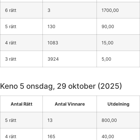
6 rätt
3
1700,00
5 rätt
130
90,00
4 rätt
1083
15,00
3 rätt
3924
5,00
Keno 5
onsdag, 29 oktober (2025)
Antal Rätt
Antal Vinnare
Utdelning
5 rätt
13
800,00
4 rätt
165
40,00