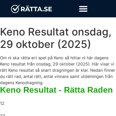
Keno Resultat
onsdag,
29 oktober (2025)
Om ni ska rätta ert spel på Keno så hittar ni här dagens
Keno resultat från
onsdag, 29 oktober (2025)
. Här visar vi
rätt Keno resultat så snart dragningen är klar. Nedan finner
du rätt rad, antal rätt, antal vinnare samt utdelningen från
dagens Kenodragning.
Keno Resultat - Rätta Raden
12
33