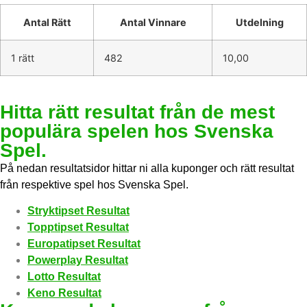
Antal Rätt
Antal Vinnare
Utdelning
1 rätt
482
10,00
Hitta rätt resultat från de mest
populära spelen hos Svenska
Spel.
På nedan resultatsidor hittar ni alla kuponger och rätt resultat
från respektive spel hos Svenska Spel.
Stryktipset Resultat
Topptipset Resultat
Europatipset Resultat
Powerplay Resultat
Lotto Resultat
Keno Resultat