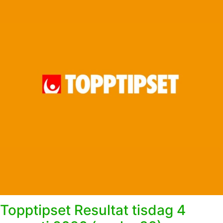
Topptipset Resultat tisdag 4