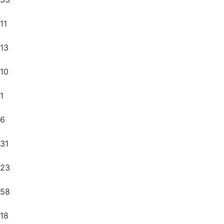
11
13
10
1
6
31
23
58
18