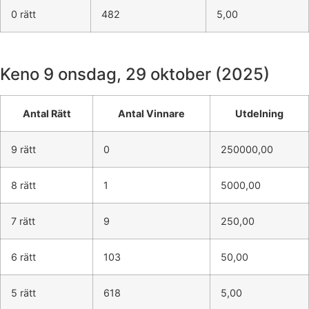
0 rätt
482
5,00
Keno 9
onsdag, 29 oktober (2025)
Antal Rätt
Antal Vinnare
Utdelning
9 rätt
0
250000,00
8 rätt
1
5000,00
7 rätt
9
250,00
6 rätt
103
50,00
5 rätt
618
5,00