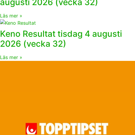
augusti 2026 (vecka 32)
Läs mer »
Keno Resultat tisdag 4 augusti
2026 (vecka 32)
Läs mer »