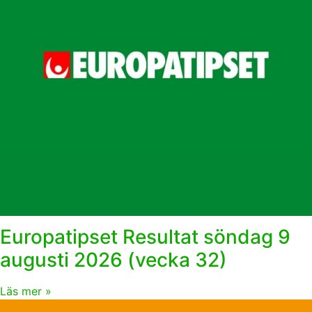
Europatipset Resultat söndag 9
augusti 2026 (vecka 32)
Läs mer »