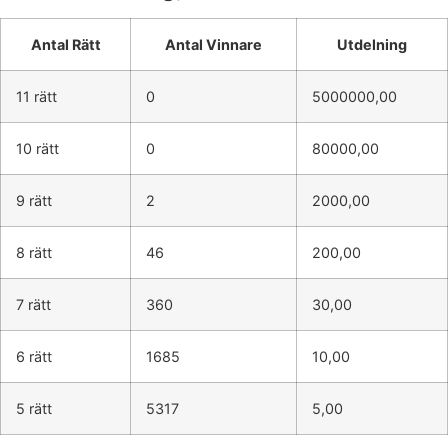
Antal Rätt
Antal Vinnare
Utdelning
11 rätt
0
5000000,00
10 rätt
0
80000,00
9 rätt
2
2000,00
8 rätt
46
200,00
7 rätt
360
30,00
6 rätt
1685
10,00
5 rätt
5317
5,00