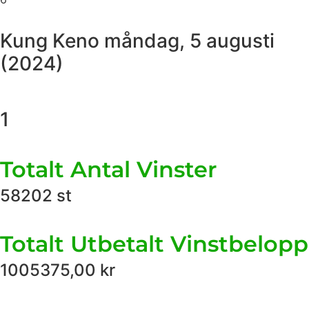
Kung Keno
måndag, 5 augusti
(2024)
1
Totalt Antal Vinster
58202
st
Totalt Utbetalt Vinstbelopp
1005375,00
kr