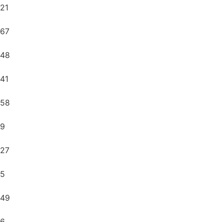
21
67
48
41
58
9
27
5
49
6