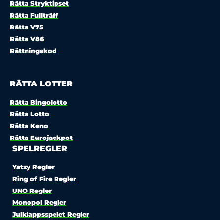
Rätta Stryktipset
Rätta Fullträff
Rätta V75
Rätta V86
Rättningskod
RÄTTA LOTTER
Rätta Bingolotto
Rätta Lotto
Rätta Keno
Rätta Eurojackpot
SPELREGLER
Yatzy Regler
Ring of Fire Regler
UNO Regler
Monopol Regler
Julklappsspelet Regler