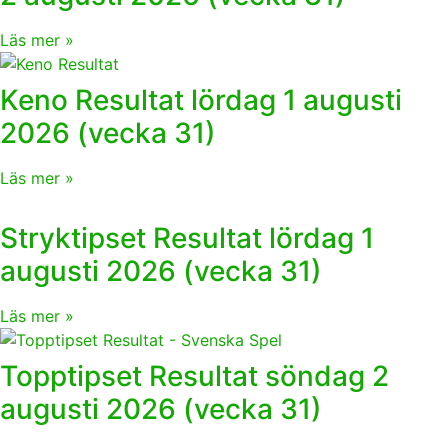
Läs mer »
Keno Resultat lördag 1 augusti
2026 (vecka 31)
Läs mer »
Stryktipset Resultat lördag 1
augusti 2026 (vecka 31)
Läs mer »
Topptipset Resultat söndag 2
augusti 2026 (vecka 31)