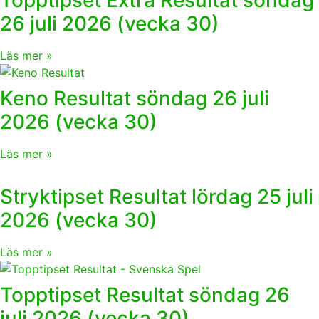
Topptipset Extra Resultat söndag
26 juli 2026 (vecka 30)
Läs mer »
Keno Resultat söndag 26 juli
2026 (vecka 30)
Läs mer »
Stryktipset Resultat lördag 25 juli
2026 (vecka 30)
Läs mer »
Topptipset Resultat söndag 26
juli 2026 (vecka 30)