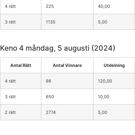
4 rätt
225
40,00
3 rätt
1135
5,00
Keno 4
måndag, 5 augusti (2024)
Antal Rätt
Antal Vinnare
Utdelning
4 rätt
98
120,00
3 rätt
650
10,00
2 rätt
2774
5,00