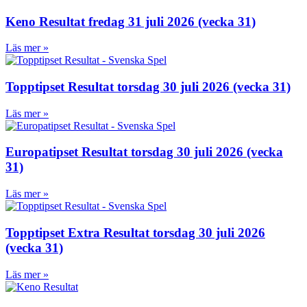
Keno Resultat fredag 31 juli 2026 (vecka 31)
Läs mer »
Topptipset Resultat torsdag 30 juli 2026 (vecka 31)
Läs mer »
Europatipset Resultat torsdag 30 juli 2026 (vecka
31)
Läs mer »
Topptipset Extra Resultat torsdag 30 juli 2026
(vecka 31)
Läs mer »