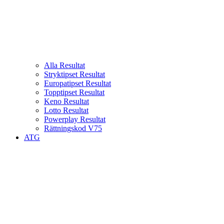
Alla Resultat
Stryktipset Resultat
Europatipset Resultat
Topptipset Resultat
Keno Resultat
Lotto Resultat
Powerplay Resultat
Rättningskod V75
ATG