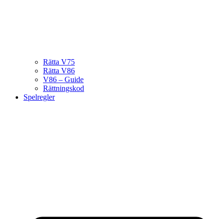
Rätta V75
Rätta V86
V86 – Guide
Rättningskod
Spelregler