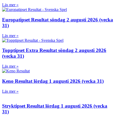
Läs mer »
Europatipset Resultat söndag 2 augusti 2026 (vecka
31)
Läs mer »
Topptipset Extra Resultat söndag 2 augusti 2026
(vecka 31)
Läs mer »
Keno Resultat lördag 1 augusti 2026 (vecka 31)
Läs mer »
Stryktipset Resultat lördag 1 augusti 2026 (vecka
31)