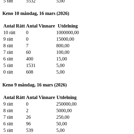
5 rätt
5532
5,00
Keno 10
måndag, 16 mars (2026)
Antal Rätt
Antal Vinnare
Utdelning
10 rätt
0
1000000,00
9 rätt
0
15000,00
8 rätt
7
800,00
7 rätt
60
100,00
6 rätt
400
15,00
5 rätt
1531
5,00
0 rätt
608
5,00
Keno 9
måndag, 16 mars (2026)
Antal Rätt
Antal Vinnare
Utdelning
9 rätt
0
250000,00
8 rätt
2
5000,00
7 rätt
26
250,00
6 rätt
96
50,00
5 rätt
539
5,00