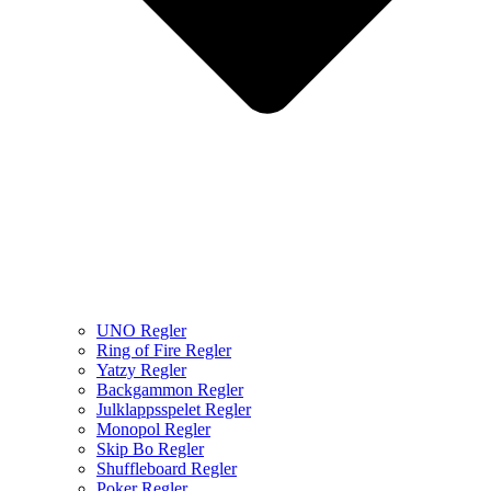
UNO Regler
Ring of Fire Regler
Yatzy Regler
Backgammon Regler
Julklappsspelet Regler
Monopol Regler
Skip Bo Regler
Shuffleboard Regler
Poker Regler