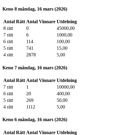
Keno 8
måndag, 16 mars (2026)
Antal Rätt
Antal Vinnare
Utdelning
8 rätt
0
45000,00
7 rätt
6
1000,00
6 rätt
114
100,00
5 rätt
741
15,00
4 rätt
2878
5,00
Keno 7
måndag, 16 mars (2026)
Antal Rätt
Antal Vinnare
Utdelning
7 rätt
1
10000,00
6 rätt
20
400,00
5 rätt
269
50,00
4 rätt
1112
5,00
Keno 6
måndag, 16 mars (2026)
Antal Rätt
Antal Vinnare
Utdelning