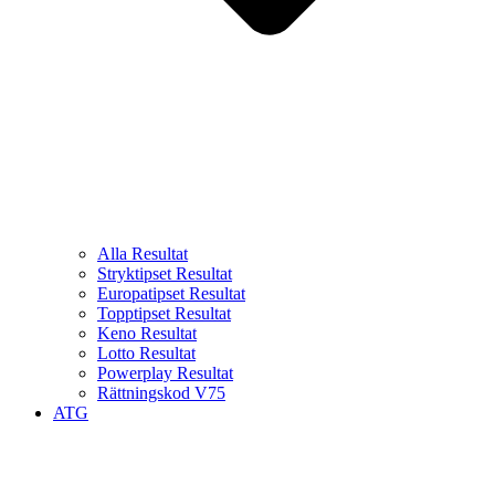
Alla Resultat
Stryktipset Resultat
Europatipset Resultat
Topptipset Resultat
Keno Resultat
Lotto Resultat
Powerplay Resultat
Rättningskod V75
ATG