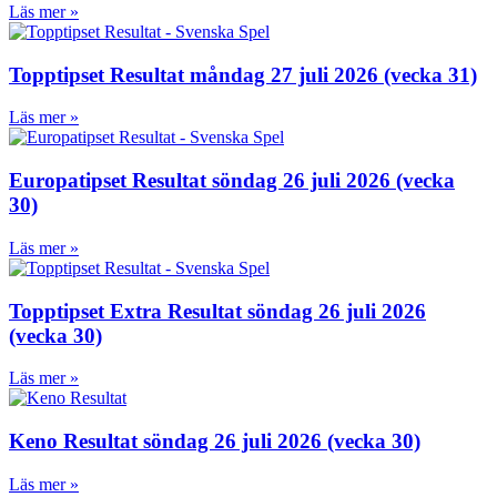
Läs mer »
Topptipset Resultat måndag 27 juli 2026 (vecka 31)
Läs mer »
Europatipset Resultat söndag 26 juli 2026 (vecka
30)
Läs mer »
Topptipset Extra Resultat söndag 26 juli 2026
(vecka 30)
Läs mer »
Keno Resultat söndag 26 juli 2026 (vecka 30)
Läs mer »