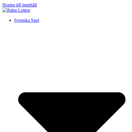
Hoppa till innehåll
Svenska Spel