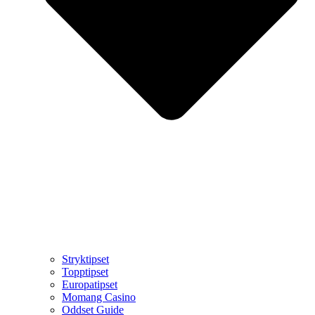
Stryktipset
Topptipset
Europatipset
Momang Casino
Oddset Guide