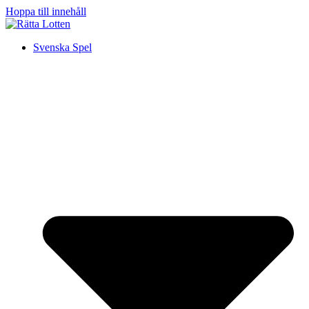
Hoppa till innehåll
Svenska Spel