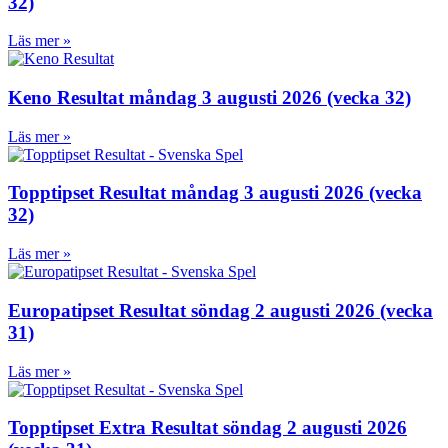
32)
Läs mer »
Keno Resultat måndag 3 augusti 2026 (vecka 32)
Läs mer »
Topptipset Resultat måndag 3 augusti 2026 (vecka
32)
Läs mer »
Europatipset Resultat söndag 2 augusti 2026 (vecka
31)
Läs mer »
Topptipset Extra Resultat söndag 2 augusti 2026