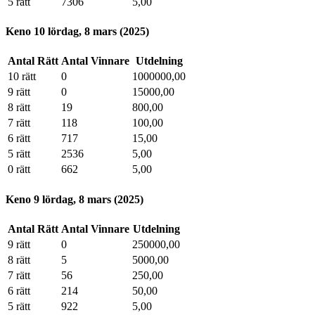
5 rätt
7306
5,00
Keno 10
lördag, 8 mars (2025)
Antal Rätt
Antal Vinnare
Utdelning
10 rätt
0
1000000,00
9 rätt
0
15000,00
8 rätt
19
800,00
7 rätt
118
100,00
6 rätt
717
15,00
5 rätt
2536
5,00
0 rätt
662
5,00
Keno 9
lördag, 8 mars (2025)
Antal Rätt
Antal Vinnare
Utdelning
9 rätt
0
250000,00
8 rätt
5
5000,00
7 rätt
56
250,00
6 rätt
214
50,00
5 rätt
922
5,00