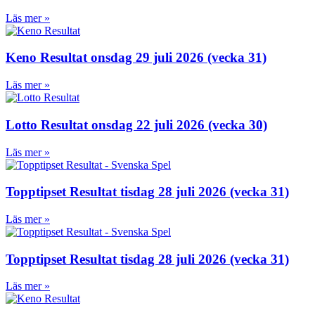
Läs mer »
Keno Resultat onsdag 29 juli 2026 (vecka 31)
Läs mer »
Lotto Resultat onsdag 22 juli 2026 (vecka 30)
Läs mer »
Topptipset Resultat tisdag 28 juli 2026 (vecka 31)
Läs mer »
Topptipset Resultat tisdag 28 juli 2026 (vecka 31)
Läs mer »