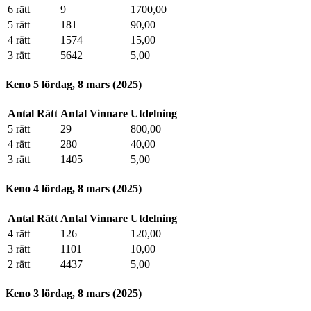
6 rätt
9
1700,00
5 rätt
181
90,00
4 rätt
1574
15,00
3 rätt
5642
5,00
Keno 5
lördag, 8 mars (2025)
Antal Rätt
Antal Vinnare
Utdelning
5 rätt
29
800,00
4 rätt
280
40,00
3 rätt
1405
5,00
Keno 4
lördag, 8 mars (2025)
Antal Rätt
Antal Vinnare
Utdelning
4 rätt
126
120,00
3 rätt
1101
10,00
2 rätt
4437
5,00
Keno 3
lördag, 8 mars (2025)