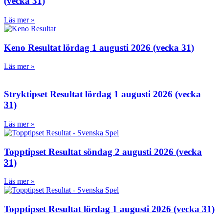
(vecka 31)
Läs mer »
Keno Resultat lördag 1 augusti 2026 (vecka 31)
Läs mer »
Stryktipset Resultat lördag 1 augusti 2026 (vecka
31)
Läs mer »
Topptipset Resultat söndag 2 augusti 2026 (vecka
31)
Läs mer »
Topptipset Resultat lördag 1 augusti 2026 (vecka 31)