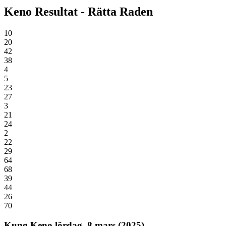
Keno Resultat - Rätta Raden
10
20
42
38
4
5
23
27
3
21
24
2
22
29
64
68
39
44
26
70
Kung Keno
lördag, 8 mars (2025)