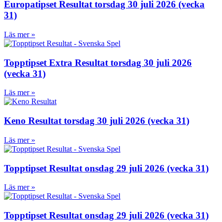
Europatipset Resultat torsdag 30 juli 2026 (vecka
31)
Läs mer »
Topptipset Extra Resultat torsdag 30 juli 2026
(vecka 31)
Läs mer »
Keno Resultat torsdag 30 juli 2026 (vecka 31)
Läs mer »
Topptipset Resultat onsdag 29 juli 2026 (vecka 31)
Läs mer »
Topptipset Resultat onsdag 29 juli 2026 (vecka 31)