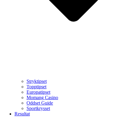
Stryktipset
Topptipset
Europatipset
Momang Casino
Oddset Guide
Sportkrysset
Resultat