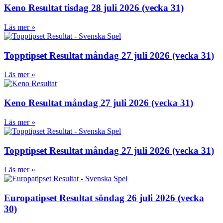
Keno Resultat tisdag 28 juli 2026 (vecka 31)
Läs mer »
Topptipset Resultat måndag 27 juli 2026 (vecka 31)
Läs mer »
Keno Resultat måndag 27 juli 2026 (vecka 31)
Läs mer »
Topptipset Resultat måndag 27 juli 2026 (vecka 31)
Läs mer »
Europatipset Resultat söndag 26 juli 2026 (vecka
30)