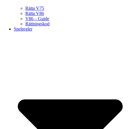
Rätta V75
Rätta V86
V86 – Guide
Rättningskod
Spelregler