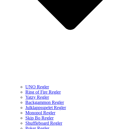
UNO Regler
Ring of Fire Regler
Yatzy Regler
Backgammon Regler
Julklappsspelet Regler
Monopol Regler
Skip Bo Regler
Shuffleboard Regler
Poker Regler