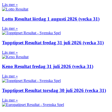
Läs mer »
Lotto Resultat lördag 1 augusti 2026 (vecka 31)
Läs mer »
Topptipset Resultat fredag 31 juli 2026 (vecka 31)
Läs mer »
Keno Resultat fredag 31 juli 2026 (vecka 31)
Läs mer »
Topptipset Resultat torsdag 30 juli 2026 (vecka 31)
Läs mer »