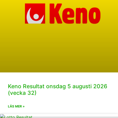
Keno Resultat onsdag 5 augusti 2026
(vecka 32)
LÄS MER »