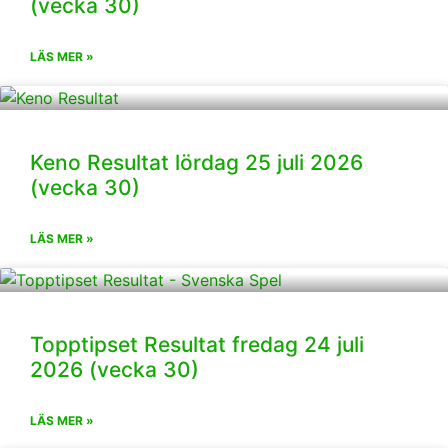
(vecka 30)
LÄS MER »
Keno Resultat lördag 25 juli 2026
(vecka 30)
LÄS MER »
Topptipset Resultat fredag 24 juli
2026 (vecka 30)
LÄS MER »