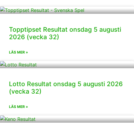
Topptipset Resultat onsdag 5 augusti
2026 (vecka 32)
LÄS MER »
Lotto Resultat onsdag 5 augusti 2026
(vecka 32)
LÄS MER »