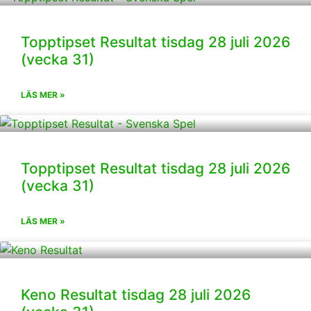
Topptipset Resultat tisdag 28 juli 2026
(vecka 31)
LÄS MER »
Topptipset Resultat tisdag 28 juli 2026
(vecka 31)
LÄS MER »
Keno Resultat tisdag 28 juli 2026