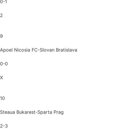
0-1
2
9
Apoel Nicosia FC-Slovan Bratislava
0-0
X
10
Steaua Bukarest-Sparta Prag
2-3