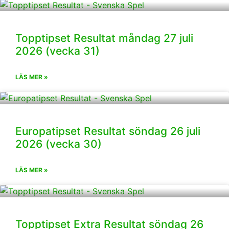
Topptipset Resultat måndag 27 juli
2026 (vecka 31)
LÄS MER »
Europatipset Resultat söndag 26 juli
2026 (vecka 30)
LÄS MER »
Topptipset Extra Resultat söndag 26