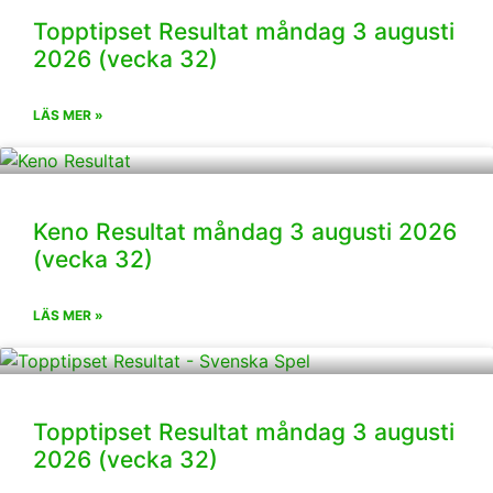
Topptipset Resultat måndag 3 augusti
2026 (vecka 32)
LÄS MER »
Keno Resultat måndag 3 augusti 2026
(vecka 32)
LÄS MER »
Topptipset Resultat måndag 3 augusti
2026 (vecka 32)