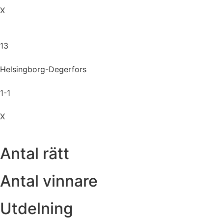
X
13
Helsingborg-Degerfors
1-1
X
Antal rätt
Antal vinnare
Utdelning