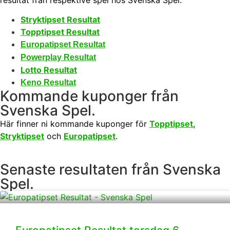
resultat från respektive spel hos Svenska Spel.
Stryktipset Resultat
Topptipset Resultat
Europatipset Resultat
Powerplay Resultat
Lotto Resultat
Keno Resultat
Kommande kuponger från
Svenska Spel.
Här finner ni kommande kuponger för
Topptipset
,
Stryktipset
och
Europatipset
.
Senaste resultaten från Svenska
Spel.