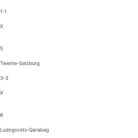
1-1
X
5
Twente-Salzburg
3-3
X
6
Ludogorets-Qarabag