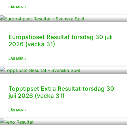
LÄS MER »
Europatipset Resultat torsdag 30 juli
2026 (vecka 31)
LÄS MER »
Topptipset Extra Resultat torsdag 30
juli 2026 (vecka 31)
LÄS MER »