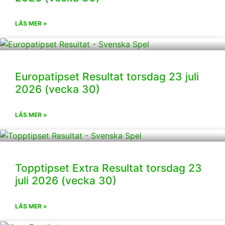
LÄS MER »
Europatipset Resultat torsdag 23 juli
2026 (vecka 30)
LÄS MER »
Topptipset Extra Resultat torsdag 23
juli 2026 (vecka 30)
LÄS MER »