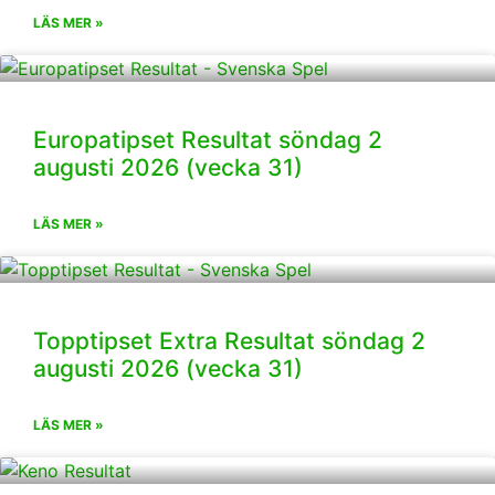
LÄS MER »
Europatipset Resultat söndag 2
augusti 2026 (vecka 31)
LÄS MER »
Topptipset Extra Resultat söndag 2
augusti 2026 (vecka 31)
LÄS MER »