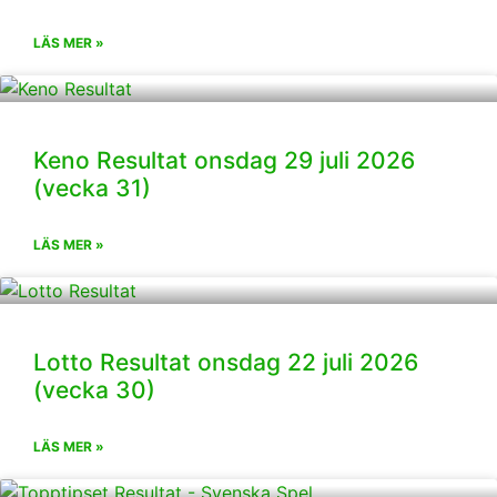
LÄS MER »
Keno Resultat onsdag 29 juli 2026
(vecka 31)
LÄS MER »
Lotto Resultat onsdag 22 juli 2026
(vecka 30)
LÄS MER »