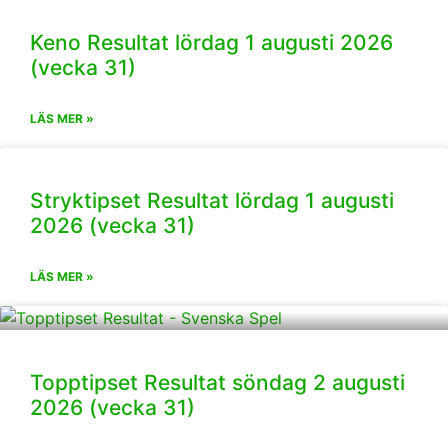
Keno Resultat lördag 1 augusti 2026
(vecka 31)
LÄS MER »
Stryktipset Resultat lördag 1 augusti
2026 (vecka 31)
LÄS MER »
Topptipset Resultat söndag 2 augusti
2026 (vecka 31)