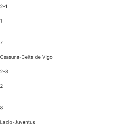
2-1
1
7
Osasuna-Celta de Vigo
2-3
2
8
Lazio-Juventus