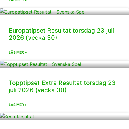
Europatipset Resultat torsdag 23 juli
2026 (vecka 30)
LÄS MER »
Topptipset Extra Resultat torsdag 23
juli 2026 (vecka 30)
LÄS MER »