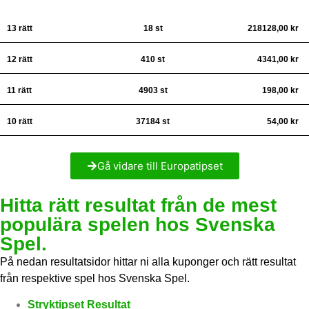
13 rätt
18
st
218128,00
kr
12 rätt
410
st
4341,00
kr
11 rätt
4903
st
198,00
kr
10 rätt
37184
st
54,00
kr
Gå vidare till Europatipset
Hitta rätt resultat från de mest
populära spelen hos Svenska
Spel.
På nedan resultatsidor hittar ni alla kuponger och rätt resultat
från respektive spel hos Svenska Spel.
Stryktipset Resultat