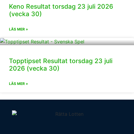
Keno Resultat torsdag 23 juli 2026
(vecka 30)
LÄS MER »
Topptipset Resultat torsdag 23 juli
2026 (vecka 30)
LÄS MER »