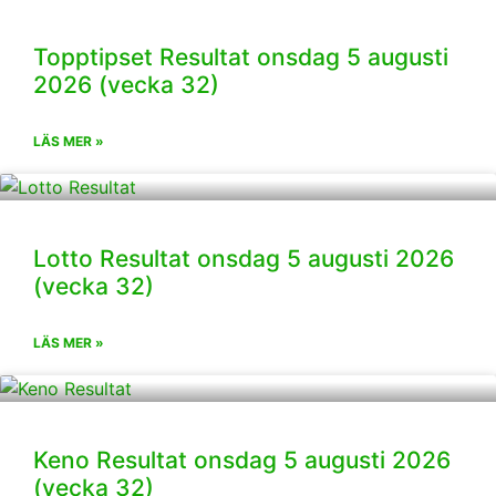
Topptipset Resultat onsdag 5 augusti
2026 (vecka 32)
LÄS MER »
Lotto Resultat onsdag 5 augusti 2026
(vecka 32)
LÄS MER »
Keno Resultat onsdag 5 augusti 2026
(vecka 32)