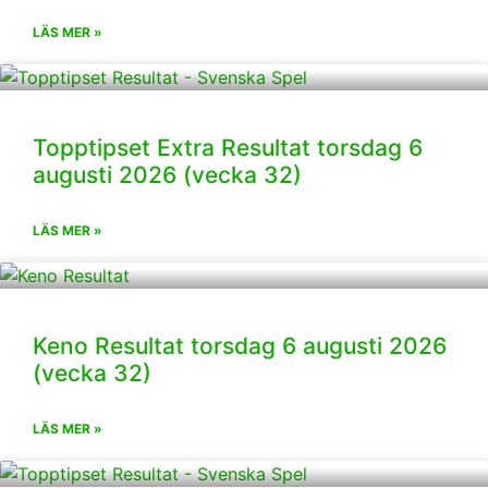
LÄS MER »
Topptipset Extra Resultat torsdag 6
augusti 2026 (vecka 32)
LÄS MER »
Keno Resultat torsdag 6 augusti 2026
(vecka 32)
LÄS MER »