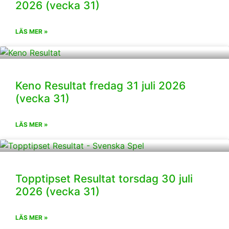
2026 (vecka 31)
LÄS MER »
Keno Resultat fredag 31 juli 2026
(vecka 31)
LÄS MER »
Topptipset Resultat torsdag 30 juli
2026 (vecka 31)
LÄS MER »