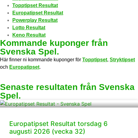
Topptipset Resultat
Europatipset Resultat
Powerplay Resultat
Lotto Resultat
Keno Resultat
Kommande kuponger från
Svenska Spel.
Här finner ni kommande kuponger för
Topptipset
,
Stryktipset
och
Europatipset
.
Senaste resultaten från Svenska
Spel.
Europatipset Resultat torsdag 6
augusti 2026 (vecka 32)