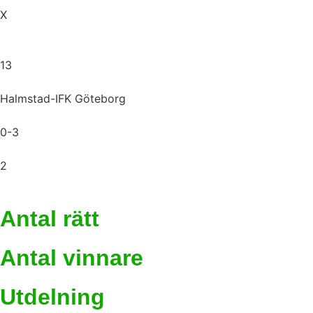
X
13
Halmstad-IFK Göteborg
0-3
2
Antal rätt
Antal vinnare
Utdelning