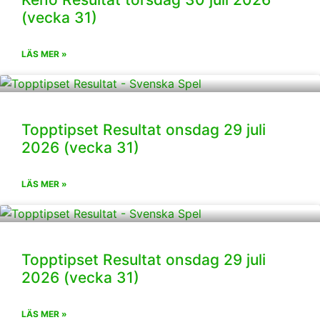
(vecka 31)
LÄS MER »
Topptipset Resultat onsdag 29 juli
2026 (vecka 31)
LÄS MER »
Topptipset Resultat onsdag 29 juli
2026 (vecka 31)
LÄS MER »