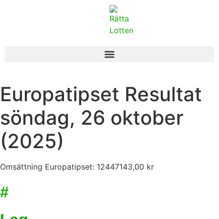
Europatipset
Resultat
söndag, 26 oktober
(2025)
Omsättning Europatipset:
12447143,00
kr
#