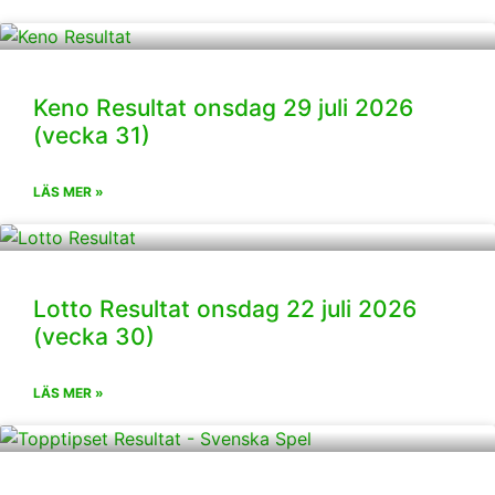
Keno Resultat onsdag 29 juli 2026
(vecka 31)
LÄS MER »
Lotto Resultat onsdag 22 juli 2026
(vecka 30)
LÄS MER »