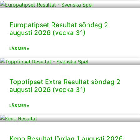
Europatipset Resultat söndag 2
augusti 2026 (vecka 31)
LÄS MER »
Topptipset Extra Resultat söndag 2
augusti 2026 (vecka 31)
LÄS MER »
Keno Resultat lördag 1 augusti 2026