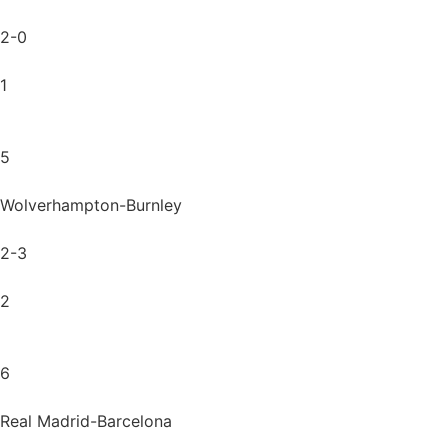
2-0
1
5
Wolverhampton-Burnley
2-3
2
6
Real Madrid-Barcelona