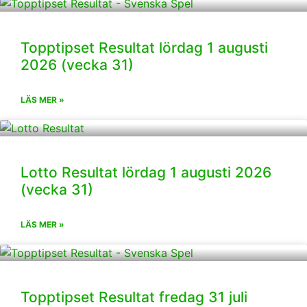
Topptipset Resultat lördag 1 augusti
2026 (vecka 31)
LÄS MER »
Lotto Resultat lördag 1 augusti 2026
(vecka 31)
LÄS MER »
Topptipset Resultat fredag 31 juli